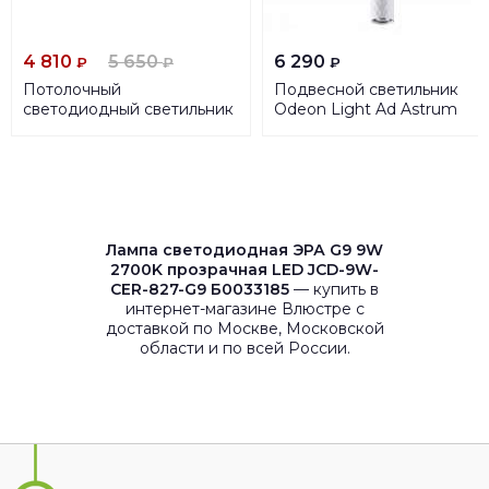
4 810
5 650
6 290
₽
₽
₽
Потолочный
Подвесной светильник
светодиодный светильник
Odeon Light Ad Astrum
Freya Annik FR6019CL-
4286/1
L44W
Лампа светодиодная ЭРА G9 9W
2700K прозрачная LED JCD-9W-
CER-827-G9 Б0033185
— купить в
интернет-магазине Влюстре с
доставкой по Москве, Московской
области и по всей России.