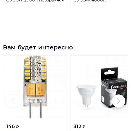
G9 3,5W 2700K прозрачная
G9 3,5W 4000K
LED JCD-3,5W-CER-827-G9
прозрачная LED JCD-3,5W-
Б0027861
CER-840-G9 Б0027862
Вам будет интересно
146
312
₽
₽