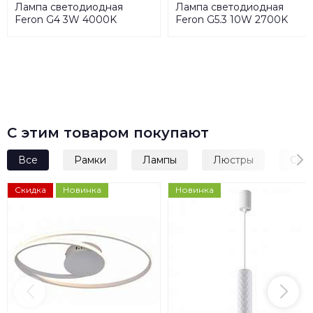
Лампа светодиодная
Лампа светодиодная
Feron G4 3W 4000K
Feron G5.3 10W 2700K
прозрачная LB-422 G4 3W
матовая LB-1610 38158
4000K 25532
С этим товаром покупают
Все
Рамки
Лампы
Люстры
Све
Скидка
Новинка
Новинка