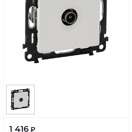
1 416
₽