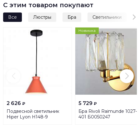
С этим товаром покупают
Все
Люстры
Бра
Светильники
Новинка
2 626
5 729
₽
₽
Подвесной светильник
Бра Rivoli Raimunde 1027-
Hiper Lyon H148-9
401 Б0050247