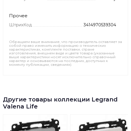
Прочее
ШтрихКод
3414970539304
Обращаем ваше внимание, что производитель оставляет за
собой право изменить информацию о технических
характеристиках, комплекте поставки, стране
изготовления, внешнем виде и цвете товара (указанные
выше характеристики носят исключительно справочный
характер и основываются на последних, доступных к
моменту публикации, сведениях).
Другие товары коллекции Legrand
Valena Life