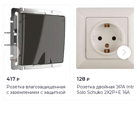
417
128
₽
₽
Розетка влагозащищенная
Розетка двойная ЭРА Intro
с заземлением с защитной
Solo Schuko 2X2P+E 16A
крышкой и шторками
250V со шторками
Werkel серо-коричневый
слоновая кость 4-206-02
W1171207 4690389161315
Б0043341