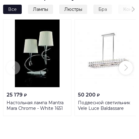
Все
Лампы
Люстры
Бра
Контр
25 179
50 200
₽
₽
Настольная лампа Mantra
Подвесной светильник
Mara Chrome - White 1651
Vele Luce Baldassare
VL4143L26