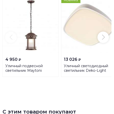
Новинка
4 950
13 026
₽
₽
Уличный подвесной
Уличный светодиодный
светильник Maytoni
светильник Deko-Light
Salamanca O031PL-01BR
Aurigae 348121
С этим товаром покупают