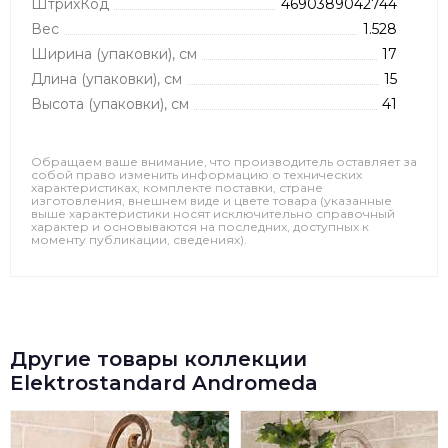
ШтрихКод
4690389042744
Вес
1.528
Ширина (упаковки), см
17
Длина (упаковки), см
15
Высота (упаковки), см
41
Обращаем ваше внимание, что производитель оставляет за
собой право изменить информацию о технических
характеристиках, комплекте поставки, стране
изготовления, внешнем виде и цвете товара (указанные
выше характеристики носят исключительно справочный
характер и основываются на последних, доступных к
моменту публикации, сведениях).
Другие товары коллекции
Elektrostandard Andromeda