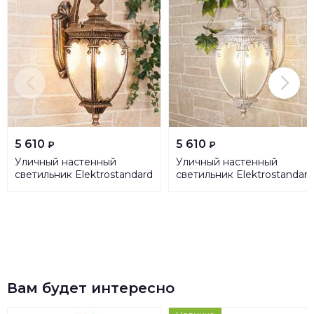
5 610
5 610
₽
₽
Уличный настенный
Уличный настенный
светильник Elektrostandard
светильник Elektrostandard
Andromeda D (GLYF-
Andromeda D GLYF-8024D
8024D) a027996
белое золото a031655
Вам будет интересно