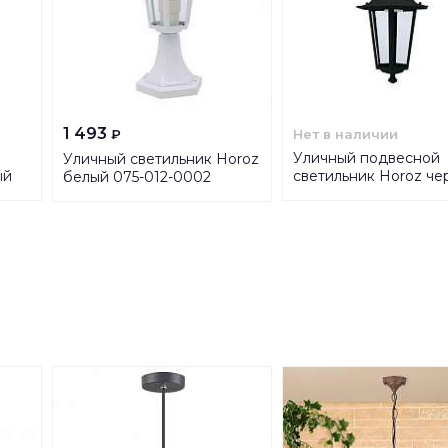
1 493
Нет в наличии
₽
Уличный подвесной
Уличный светильник Horoz
ый
светильник Horoz че
белый 075-012-0002
075-012-0003 (HL272
HRZ00001001