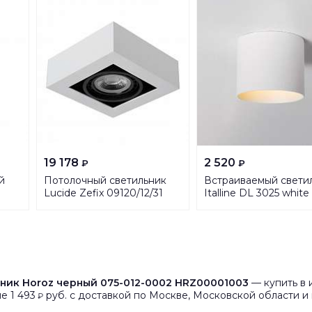
19 178
2 520
₽
₽
й
Потолочный светильник
Встраиваемый свети
Lucide Zefix 09120/12/31
Italline DL 3025 white
ник Horoz черный 075-012-0002 HRZ00001003
— купить в 
е 1 493
руб. с доставкой по Москве, Московской области и 
₽