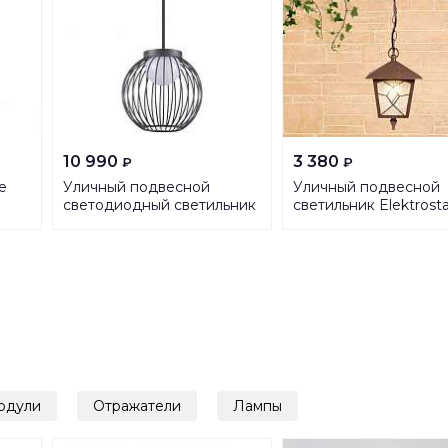
10 990
3 380
₽
₽
e
Уличный подвесной
Уличный подвесной
светодиодный светильник
cветильник Elektrost
Novotech Street Carrello
Lyra H брауни GL 10
358288
4690389134241
одули
Отражатели
Лампы