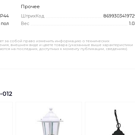
Прочее
IP44
ШтрихКод
869930341972
 пол
Вес
1.
ет за собой право изменить информацию о технических
ления, внешнем виде и цвете товара (указанные выше характеристики
тся на последних, доступных к моменту публикации, сведениях).
-012