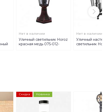
Нет в наличии
Нет в наличии
Уличный светильник Horoz
Уличный настенны
рный
красная медь 075-012-
светильник Horoz 
)
0002 (HL271)
075-012-0001
Скидка
Новинка