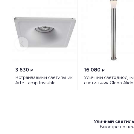
3 630
16 080
₽
₽
Встраиваемый светильник
Уличный светодиодны
Arte Lamp Invisible
светильник Globo Alido
A9410PL-1WH
34572
Уличный светиль
Влюстре по цен