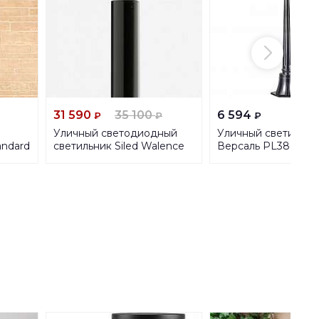
31 590
35 100
6 594
₽
₽
₽
Уличный светодиодный
Уличный светильни
andard
светильник Siled Walence
Версаль PL3806 06
12H
7372926