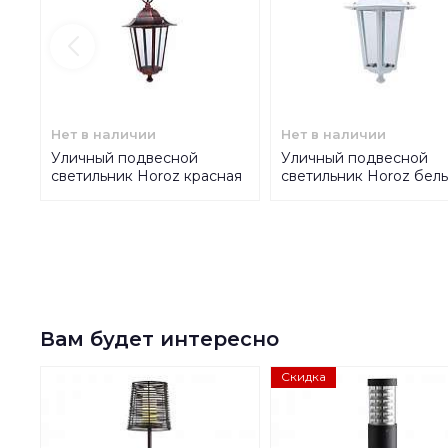
Нет в наличии
Нет в наличии
Уличный подвесной
Уличный подвесной
светильник Horoz красная
светильник Horoz бел
медь 075-012-0003
075-012-0003
HRZ00001005
HRZ00001004
Вам будет интересно
Скидка