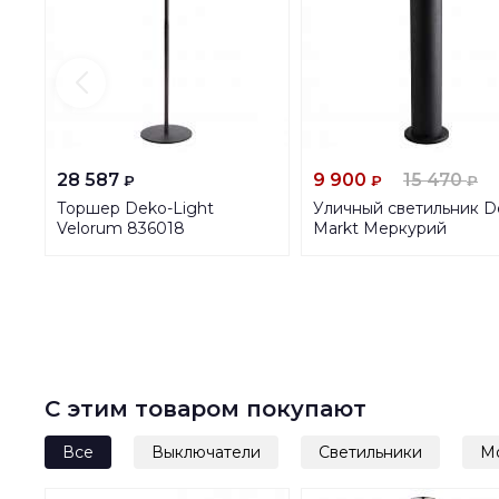
28 587
9 900
15 470
₽
₽
₽
Торшер Deko-Light
Уличный светильник D
Velorum 836018
Markt Меркурий
807041801
С этим товаром покупают
Все
Выключатели
Светильники
М