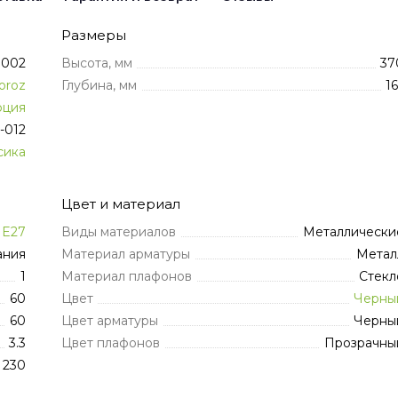
Размеры
0002
Высота, мм
37
oroz
Глубина, мм
16
рция
-012
сика
Цвет и материал
E27
Виды материалов
Металлически
ания
Материал арматуры
Метал
1
Материал плафонов
Стекл
60
Цвет
Черны
60
Цвет арматуры
Черны
3.3
Цвет плафонов
Прозрачны
230