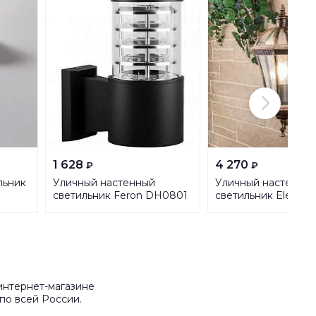
1 628
4 270
₽
₽
льник
Уличный настенный
Уличный настенны
светильник Feron DH0801
светильник Elektro
06300
Capella a024993
интернет-магазине
по всей России.