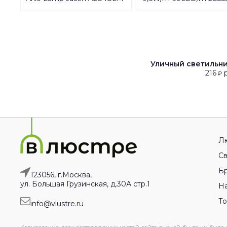
8GO
теплый белый 2,5M UL
Q721 2835-60LED/m-IP
2.5M-WW RRP24C00 U
00000642
Уличный светильник
216
р
₽
Л
Св
Бр
123056, г.Москва,
ул. Большая Грузинская, д.30А стр.1
На
Т
info@vlustre.ru