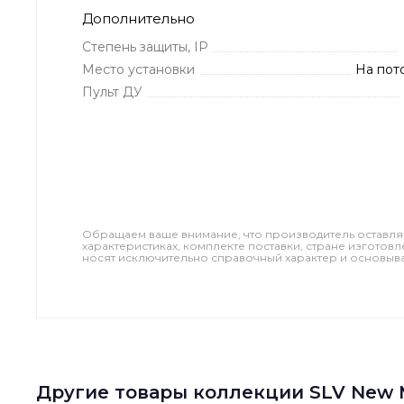
Дополнительно
Степень защиты, IP
Место установки
На пот
Пульт ДУ
Обращаем ваше внимание, что производитель оставля
характеристиках, комплекте поставки, стране изготов
носят исключительно справочный характер и основываю
Другие товары коллекции SLV New 