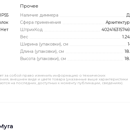
Прочее
IP55
Наличие диммера
Д
олок
Сфера применения
Архитектур
Нет
ШтрихКод
402416315746
Вес
1.2
Ширина (упаковки), см
1
Длина (упаковки), см
18
Высота (упаковки), см
18
ет за собой право изменить информацию о технических
ления, внешнем виде и цвете товара (указанные выше характеристики
тся на последних, доступных к моменту публикации, сведениях).
Myra