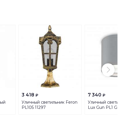
3 418
7 340
₽
₽
ный
Уличный светильник Feron
Уличный светильник
h
PL105 11297
Lux Gun PL1 Grigio 
8