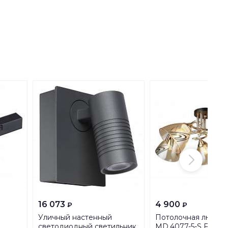
16 073
4 900
₽
₽
Уличный настенный
Потолочная люстра
светодиодный светильник
MD.4077-5-S FGD+