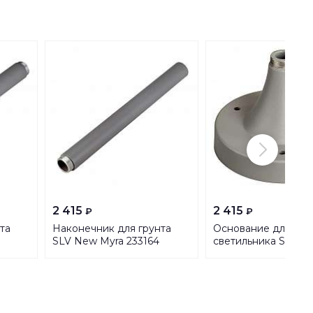
2 415
2 415
₽
₽
та
Наконечник для грунта
Основание для
SLV New Myra 233164
светильника SLV N
233144