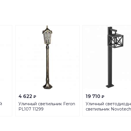
4 622
19 710
₽
₽
й
Уличный светильник Feron
Уличный светодиод
PL107 11299
светильник Novotec
Street Dantela 35844