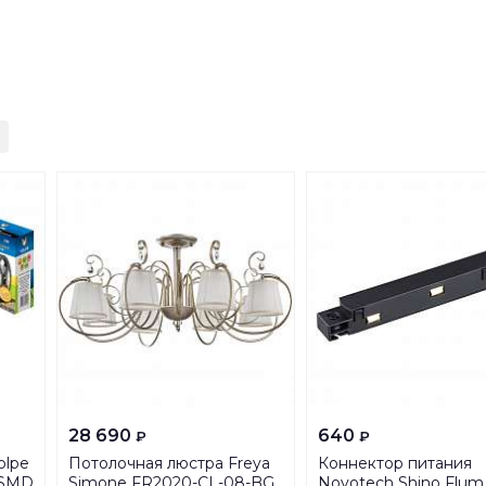
28 690
640
₽
₽
olpe
Потолочная люстра Freya
Коннектор питания
5SMD
Simone FR2020-CL-08-BG
Novotech Shino Flum