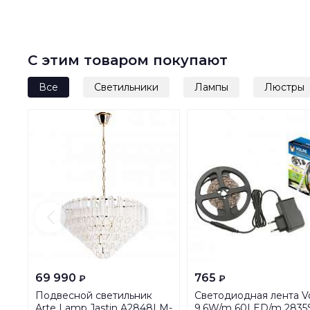
С этим товаром покупают
Все
Светильники
Лампы
Люстры
69 990
765
₽
₽
Подвесной светильник
Светодиодная лента V
Arte Lamp Jastin A2848LM-
9,6W/m 60LED/m 283