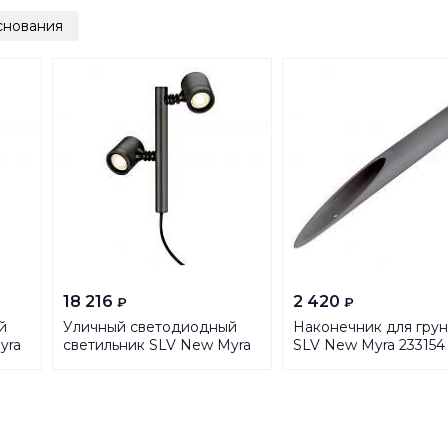
снования
18 216
2 420
₽
₽
й
Уличный светодиодный
Наконечник для грун
yra
светильник SLV New Myra
SLV New Myra 233154
2 233185