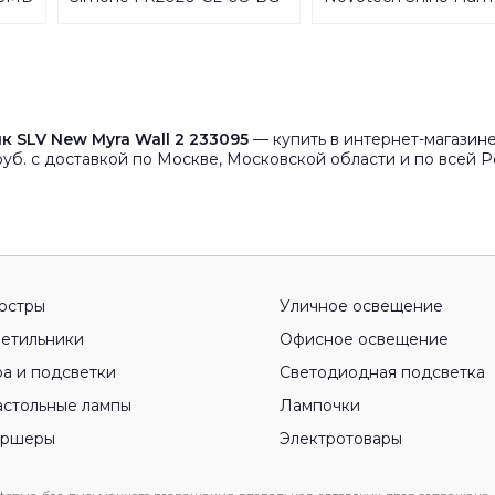
S-
135099
20-
L-
 SLV New Myra Wall 2 233095
— купить в интернет-магазине
уб. с доставкой по Москве, Московской области и по всей Р
юстры
Уличное освещение
етильники
Офисное освещение
а и подсветки
Светодиодная подсветка
стольные лампы
Лампочки
оршеры
Электротовары