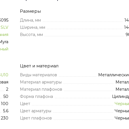
Размеры
3095
Длина, мм
14
SLV
Ширина, мм
14
ания
Высота, мм
9
Myra
нный
Цвет и материал
GU10
Виды материалов
Металлически
овая
Материал арматуры
Метал
2
Материал плафонов
Метал
50
Форма плафона
Цилинд
100
Цвет
Черны
5.6
Цвет арматуры
Черны
230
Цвет плафонов
Черны