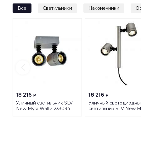
Все
Светильники
Наконечники
О
18 216
18 216
₽
₽
Уличный светильник SLV
Уличный светодиодны
New Myra Wall 2 233094
светильник SLV New M
2 233184