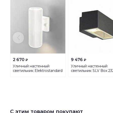
2 670
9 476
₽
₽
Уличный настенный
Уличный настенный
светильник Elektrostandard
светильник SLV Box 23
1403 Techno a057008
С этим товаром покупают