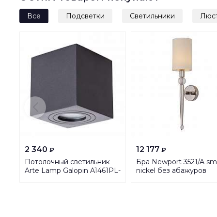
Все
Подсветки
Светильники
Люс
2 340
12 177
₽
₽
Потолочный светильник
Бра Newport 3521/A sma
Arte Lamp Galopin A1461PL-
nickel без абажуров
1BK
М0065087