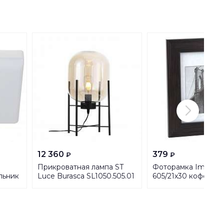
12 360
379
₽
₽
Прикроватная лампа ST
Фоторамка Image A
льник
Luce Burasca SL1050.505.01
605/21х30 кофе (27/
Б0038659