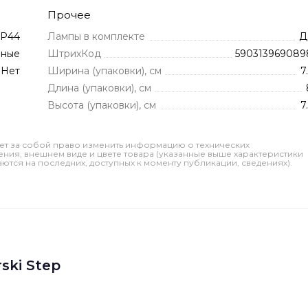
Прочее
IP44
Лампы в комплекте
Д
зные
ШтрихКод
590313969089
Нет
Ширина (упаковки), см
7
Длина (упаковки), см
Высота (упаковки), см
7
ет за собой право изменить информацию о технических
ления, внешнем виде и цвете товара (указанные выше характеристики
тся на последних, доступных к моменту публикации, сведениях).
ski Step