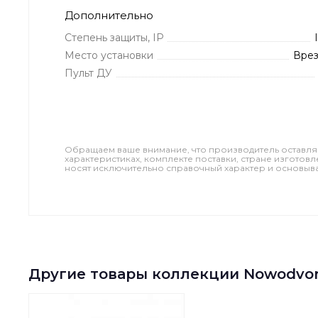
Дополнительно
Степень защиты, IP
Место установки
Вре
Пульт ДУ
Обращаем ваше внимание, что производитель оставля
характеристиках, комплекте поставки, стране изготов
носят исключительно справочный характер и основываю
Другие товары коллекции Nowodvor