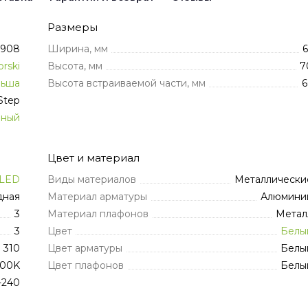
Размеры
6908
Ширина, мм
6
rski
Высота, мм
7
льша
Высота встраиваемой части, мм
6
Step
нный
Цвет и материал
LED
Виды материалов
Металлически
дная
Материал арматуры
Алюмини
3
Материал плафонов
Метал
3
Цвет
Белы
310
Цвет арматуры
Белы
000K
Цвет плафонов
Белы
-240