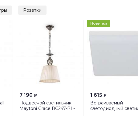
тры
Розетки
Новинка
7 190
1 615
₽
₽
ll
Подвесной светильник
Встраиваемый
Maytoni Grace RC247-PL-
светодиодный свети
01-R
ЭРА LED 16-36-6K
Б0054343