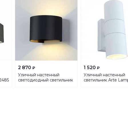
2 870
1 520
₽
₽
Уличный настенный
Уличный настенный
2485
светодиодный светильник
светильник Arte Lam
Elektrostandard 1518
Sonaglio A3302AL-2
Techno LED Blade черный
a038828