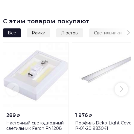
С этим товаром покупают
Все
Рамки
Люстры
Светильники
289
1 976
₽
₽
Настенный светодиодный
Профиль Deko-Light Cover
светильник Feron FN1208
P-01-20 983041
23379