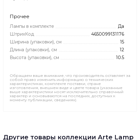
Прочее
Лампы в комплекте
Да
ШтрихКод
4650099131176
Ширина (упаковки), см
15
Длина (упаковки), см
12
Высота (упаковки), см
10.5
Обращаем ваше внимание, что производитель оставляет за
собой право изменить информацию о технических
характеристиках, комплекте поставки, стране
изготовления, внешнем виде и цвете товара (указанные
выше характеристики носят исключительно справочный
характер и основываются на последних, доступных к
моменту публикации, сведениях).
Другие товары коллекции Arte Lamp