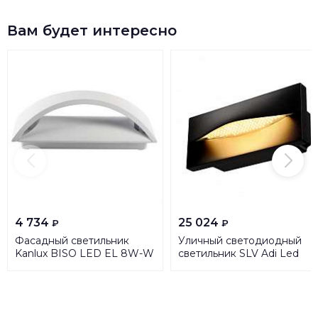
Вам будет интересно
4 734
25 024
₽
₽
Фасадный светильник
Уличный светодиодный
Kanlux BISO LED EL 8W-W
светильник SLV Adi Led
29261
233635