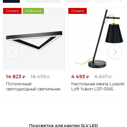
Скидка
Новинка
Скидка
14 823
16 470
4 493
6 607
₽
₽
₽
₽
Потолочный
Настольная лампа Lussole
светодиодный светильник
Loft Yukon LSP-0545
Siled Trigon-Prof 7371725
Подсветка для картин SLV LED