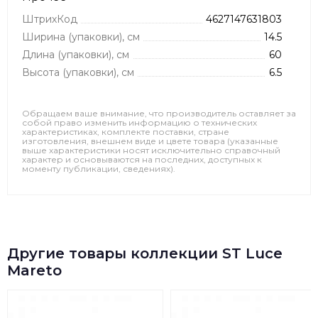
ШтрихКод
4627147631803
Ширина (упаковки), см
14.5
Длина (упаковки), см
60
Высота (упаковки), см
6.5
Обращаем ваше внимание, что производитель оставляет за
собой право изменить информацию о технических
характеристиках, комплекте поставки, стране
изготовления, внешнем виде и цвете товара (указанные
выше характеристики носят исключительно справочный
характер и основываются на последних, доступных к
моменту публикации, сведениях).
Другие товары коллекции ST Luce
Mareto