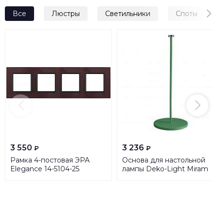
Все
Люстры
Светильники
Споты
3 550
3 236
₽
₽
Рамка 4-постовая ЭРА
Основа для настольной
Elegance 14-5104-25
лампы Deko-Light Miram
Б0034533
930617