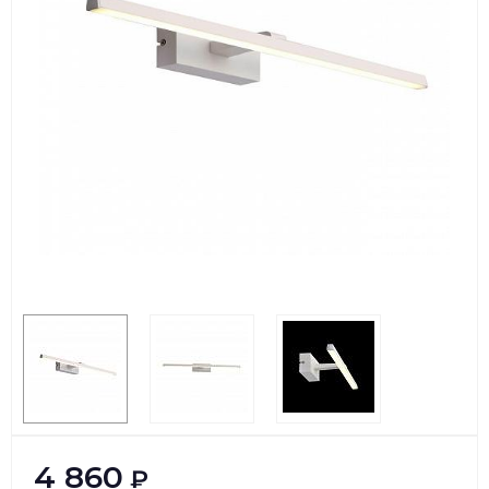
4 860
₽