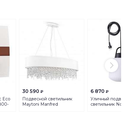
30 590
6 870
₽
₽
c Eсо
Подвесной светильник
Уличный подвесно
800-
Maytoni Manfred
светильник Novote
MOD600PL-09W
Street Conte 37064