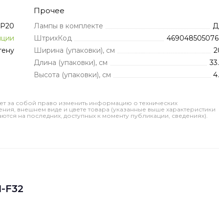
Прочее
IP20
Лампы в комплекте
Д
иции
ШтрихКод
469048505076
тену
Ширина (упаковки), см
2
Длина (упаковки), см
33
Высота (упаковки), см
4
ет за собой право изменить информацию о технических
ления, внешнем виде и цвете товара (указанные выше характеристики
тся на последних, доступных к моменту публикации, сведениях).
-F32