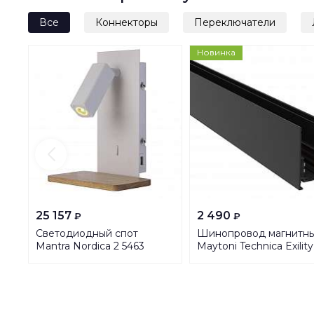
Все
Коннекторы
Переключатели
Новинка
25 157
2 490
₽
₽
Светодиодный спот
Шинопровод магнитн
Mantra Nordica 2 5463
Maytoni Technica Exility
Busbur TRX034-411B