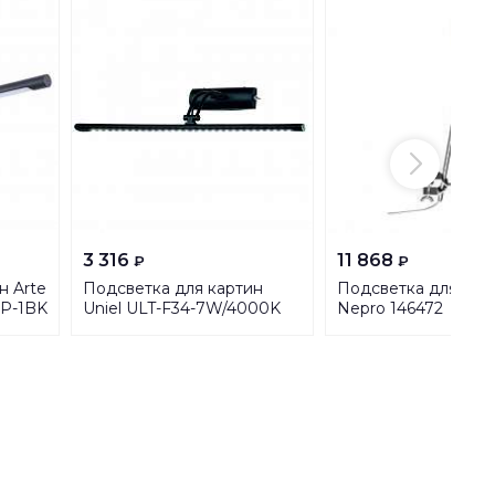
3 316
11 868
₽
₽
н Arte
Подсветка для картин
Подсветка для кар
P-1BK
Uniel ULT-F34-7W/4000K
Nepro 146472
IP20 Black UL-00006903