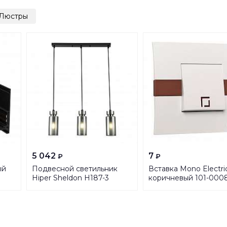
Люстры
5 042
7
₽
₽
ый
Подвесной светильник
Вставка Mono Electri
Hiper Sheldon H187-3
коричневый 101-000
150