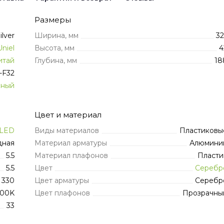
Размеры
lver
Ширина, мм
32
Uniel
Высота, мм
4
итай
Глубина, мм
18
-F32
нный
Цвет и материал
LED
Виды материалов
Пластиковы
дная
Материал арматуры
Алюмини
5.5
Материал плафонов
Пласти
5.5
Цвет
Серебр
330
Цвет арматуры
Серебр
200K
Цвет плафонов
Прозрачны
33