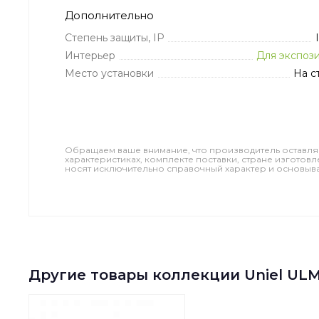
Дополнительно
Степень защиты, IP
Интерьер
Для экспоз
Место установки
На с
Обращаем ваше внимание, что производитель оставля
характеристиках, комплекте поставки, стране изготов
носят исключительно справочный характер и основываю
Другие товары коллекции Uniel ULM