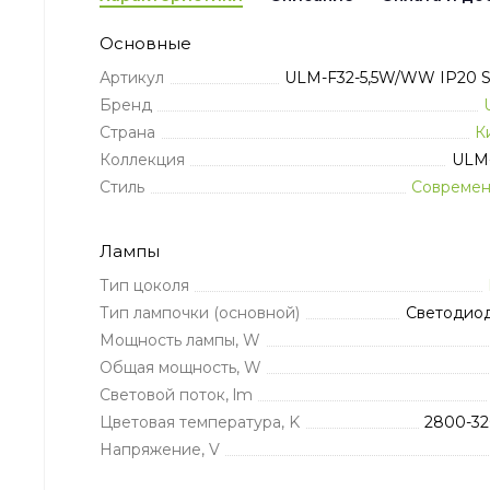
Основные
Артикул
ULM-F32-5,5W/WW IP20 Si
Бренд
Страна
К
Коллекция
ULM
Стиль
Совреме
Лампы
Тип цоколя
Тип лампочки (основной)
Светодио
Мощность лампы, W
Общая мощность, W
Световой поток, lm
Цветовая температура, K
2800-3
Напряжение, V