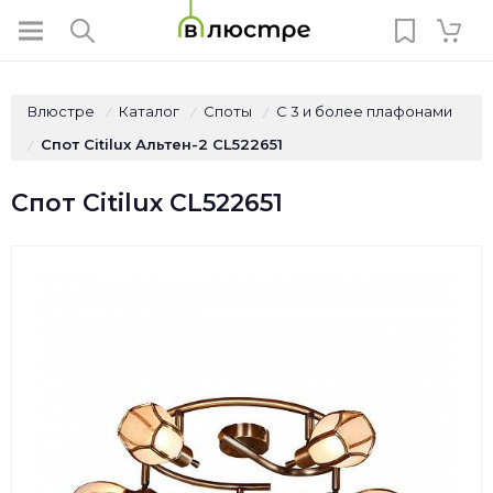
Влюстре
Каталог
Споты
С 3 и более плафонами
/
/
/
Спот Citilux Альтен-2 CL522651
/
Спот Citilux CL522651