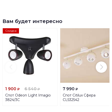
Вам будет интересно
Скидка
1 900
6 540
7 990
₽
₽
₽
Спот Odeon Light Imagio
Спот Citilux Сфера
3824/3C
CL532542