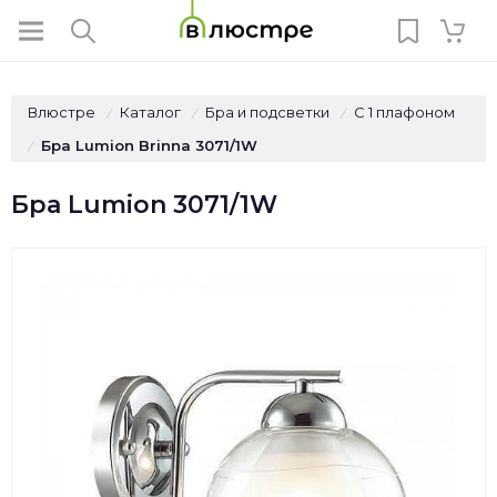
Влюстре
Каталог
Бра и подсветки
С 1 плафоном
/
/
/
Бра Lumion Brinna 3071/1W
/
Бра Lumion 3071/1W