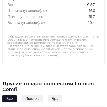
Вес
0.87
Ширина (упаковки), см
16.6
Длина (упаковки), см
15.7
Высота (упаковки), см
20.4
Обращаем ваше внимание, что производитель оставляет за
собой право изменить информацию о технических
характеристиках, комплекте поставки, стране
изготовления, внешнем виде и цвете товара (указанные
выше характеристики носят исключительно справочный
характер и основываются на последних, доступных к
моменту публикации, сведениях).
Другие товары коллекции Lumion
Comfi
Все
Люстры
Бра