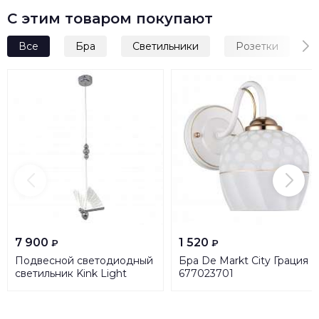
С этим товаром покупают
Все
Бра
Светильники
Розетки
7 900
1 520
₽
₽
Подвесной светодиодный
Бра De Markt City Грация
светильник Kink Light
677023701
Баттерфляй 08444-1A,02