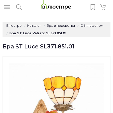
Влюстре
Каталог
Бра и подсветки
С 1 плафоном
/
/
/
Бра ST Luce Vetrato SL371.851.01
/
Бра ST Luce SL371.851.01