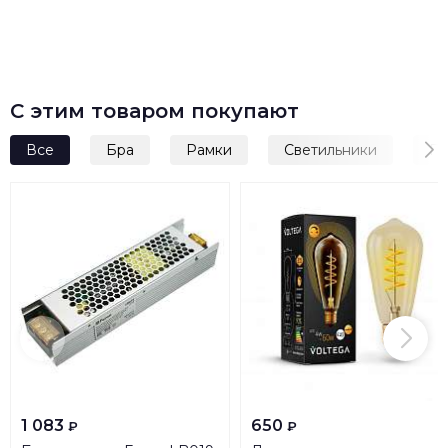
С этим товаром покупают
Все
Бра
Рамки
Светильники
По
1 083
650
₽
₽