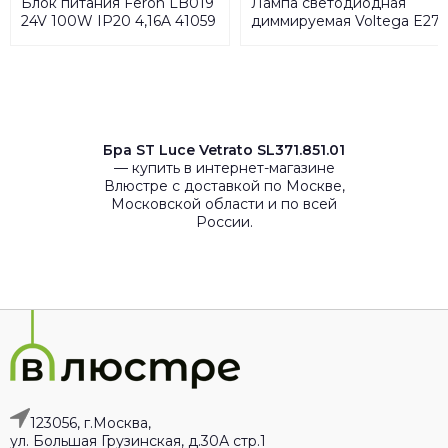
Блок питания Feron LB019
Лампа светодиодная
24V 100W IP20 4,16A 41059
диммируемая Voltega E27
4W 2000К прозрачная
VG10-ST64GE27warm4W-
FB 7077
Бра ST Luce Vetrato SL371.851.01
— купить в интернет-магазине
Влюстре с доставкой по Москве,
Московской области и по всей
России.
123056, г.Москва,
ул. Большая Грузинская, д.30А стр.1