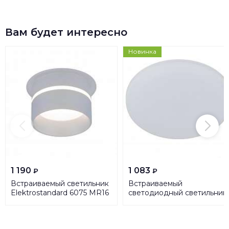
Вам будет интересно
Новинка
1 190
1 083
₽
₽
Встраиваемый светильник
Встраиваемый
Elektrostandard 6075 MR16
светодиодный светильник
a045489
ЭРА LED 11-24-6K
Б0054321