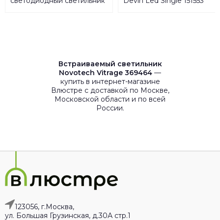
светодиодный светильник
Devin Led Single 151553
Eglo Perafita 96007
Встраиваемый светильник
Novotech Vitrage 369464
—
купить в интернет-магазине
Влюстре с доставкой по Москве,
Московской области и по всей
России.
123056, г.Москва,
ул. Большая Грузинская, д.30А стр.1