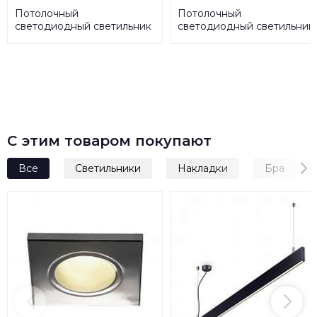
Потолочный
Потолочный
светодиодный светильник
светодиодный светильник
Horoz Arina 28W 3000K
ЭРА Классик без ДУ SPB-6
белый 016-026-0028
- 24 Onyx Б0051079
HRZ00000417
С этим товаром покупают
Все
Светильники
Накладки
Бра