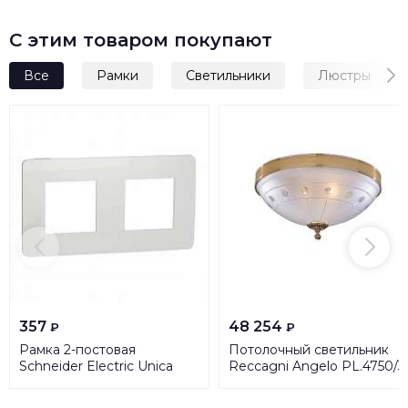
С этим товаром покупают
Все
Рамки
Светильники
Люстры
357
48 254
₽
₽
Рамка 2-постовая
Потолочный светильник
Schneider Electric Unica
Reccagni Angelo PL.4750/3
New NU280418