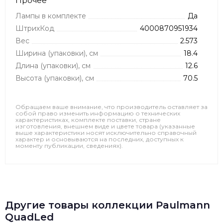
Прочее
Лампы в комплекте
Да
ШтрихКод
4000870951934
Вес
2.573
Ширина (упаковки), см
18.4
Длина (упаковки), см
12.6
Высота (упаковки), см
70.5
Обращаем ваше внимание, что производитель оставляет за
собой право изменить информацию о технических
характеристиках, комплекте поставки, стране
изготовления, внешнем виде и цвете товара (указанные
выше характеристики носят исключительно справочный
характер и основываются на последних, доступных к
моменту публикации, сведениях).
Другие товары коллекции Paulmann
QuadLed