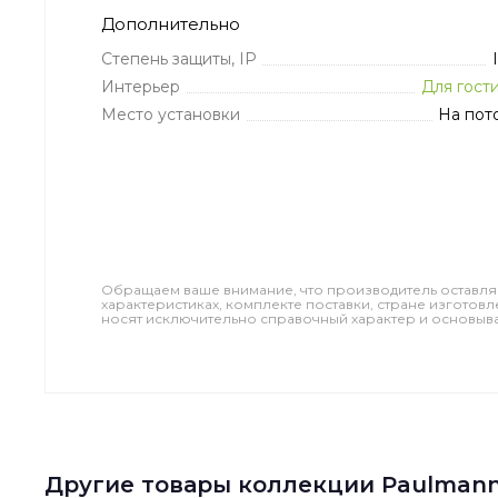
Дополнительно
Степень защиты, IP
Интерьер
Для гост
Место установки
На пот
Обращаем ваше внимание, что производитель оставля
характеристиках, комплекте поставки, стране изготов
носят исключительно справочный характер и основываю
Другие товары коллекции Paulman