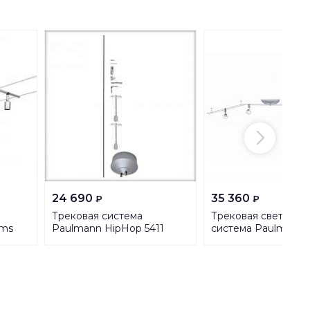
24 690
35 360
₽
₽
Трековая система
Трековая светодио
ems
Paulmann HipHop 5411
система Paulmann 
95077