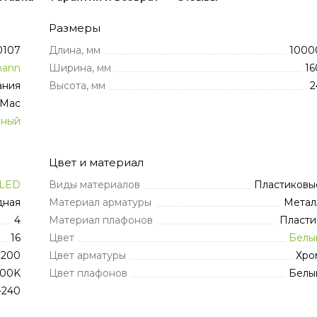
Размеры
0107
Длина, мм
1000
mann
Ширина, мм
16
ания
Высота, мм
2
dMac
нный
Цвет и материал
LED
Виды материалов
Пластиковы
дная
Материал арматуры
Метал
4
Материал плафонов
Пласти
16
Цвет
Белы
200
Цвет арматуры
Хро
500K
Цвет плафонов
Белы
-240