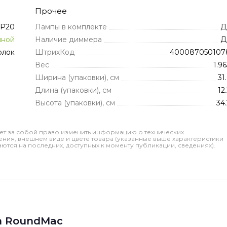
Прочее
IP20
Лампы в комплекте
Д
иной
Наличие диммера
Д
олок
ШтрихКод
400087050107
Вес
1.9
Ширина (упаковки), см
31
Длина (упаковки), см
12
Высота (упаковки), см
34.
ет за собой право изменить информацию о технических
ления, внешнем виде и цвете товара (указанные выше характеристики
тся на последних, доступных к моменту публикации, сведениях).
n RoundMac