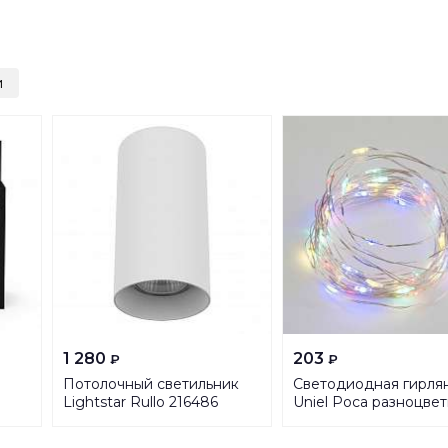
и
1 280
203
₽
₽
Потолочный светильник
Светодиодная гирля
Lightstar Rullo 216486
Uniel Роса разноцве
ULD-S0500-050/SCB
Multi IP20 Dew UL-