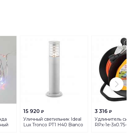
15 920
3 316
₽
₽
нда
Уличный светильник Ideal
Удлинитель силово
тный
Lux Tronco PT1 H40 Bianco
RPx-1e-3х0.75-30m
/2AA
248264
Б0043046