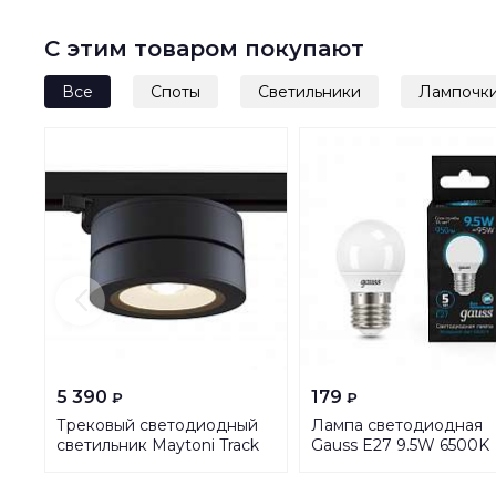
С этим товаром покупают
Все
Споты
Светильники
Лампочк
5 390
179
₽
₽
Трековый светодиодный
Лампа светодиодная
светильник Maytoni Track
Gauss E27 9.5W 6500K
TR006-1-12W3K-B
матовая 105102310