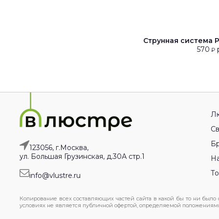
Струнная система 
570
р
₽
Л
Св
Бр
123056, г.Москва,
ул. Большая Грузинская, д.30А стр.1
На
Т
info@vlustre.ru
Копирование всех составляющих частей сайта в какой бы то ни было
условиях не является публичной офертой, определяемой положениями 