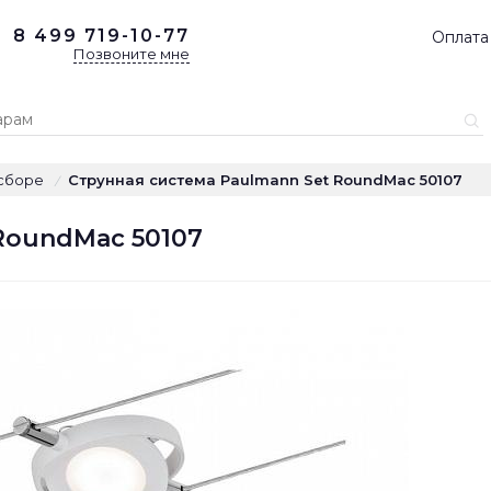
8 499
719-10-77
Оплата
Позвоните мне
сборе
Струнная система Paulmann Set RoundMac 50107
/
RoundMac 50107