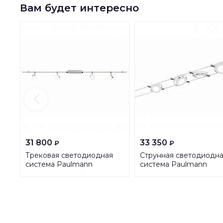
Вам будет интересно
31 800
33 350
₽
₽
Трековая светодиодная
Струнная светодиодн
система Paulmann
система Paulmann
GlassLed 95194
RoundMac 94105