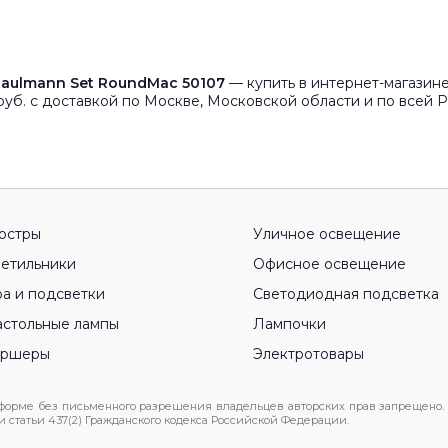
00005266
Paulmann Set RoundMac 50107
— купить в интернет-магазин
уб. с доставкой по Москве, Московской области и по всей Р
юстры
Уличное освещение
етильники
Офисное освещение
а и подсветки
Светодиодная подсветка
стольные лампы
Лампочки
оршеры
Электротовары
 форме без письменного разрешения владельцев авторских прав запрещено.
статьи 437(2) Гражданского кодекса Российской Федерации.