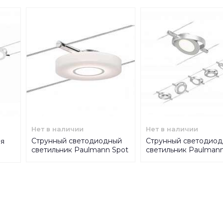
Нет в наличии
Нет в наличии
Струнный светодиодный
Струнный светодио
ая
светильник Paulmann Spot
светильник Paulman
RoundMac 50113
RoundMac 94414