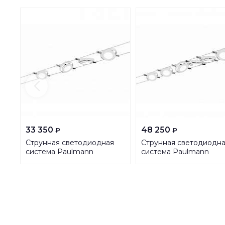
33 350
48 250
₽
₽
Струнная светодиодная
Струнная светодиодн
система Paulmann
система Paulmann
RoundMac 94105
RoundMac 94106