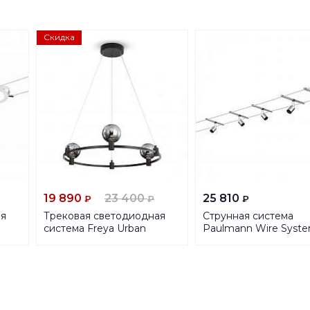
Скидка
19 890
23 400
25 810
₽
₽
₽
ая
Трековая светодиодная
Струнная система
система Freya Urban
Paulmann Wire Syst
FR4005PL-03B
Salt 94145