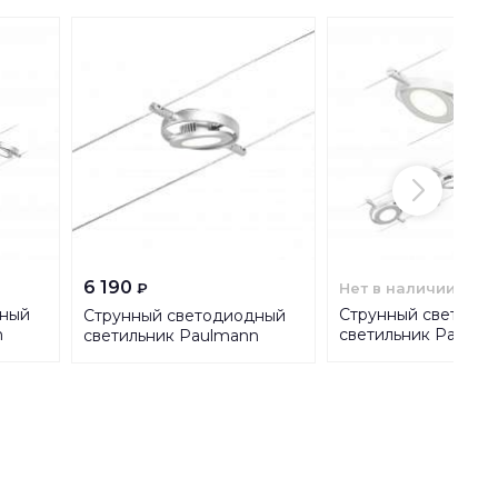
6 190
Нет в наличии
₽
дный
Струнный светоди
Струнный светодиодный
n
светильник Paulma
светильник Paulmann
RoundMac 94416
RoundMac 94415