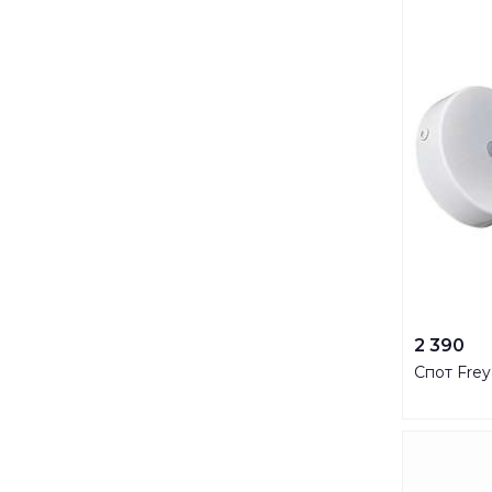
2 390
Спот Fre