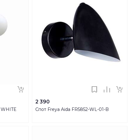
2 390
3 WHITE
Спот Freya Aida FR5852-WL-01-B