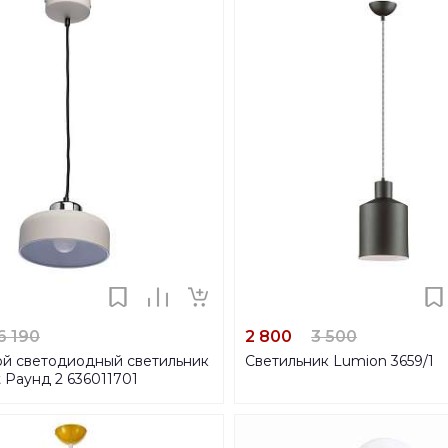
6 190
2 800
3 500
й светодиодный светильник
Светильник Lumion 3659/1
 Раунд 2 636011701