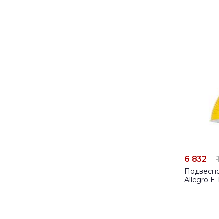
6 832
Подвесной
Allegro E 