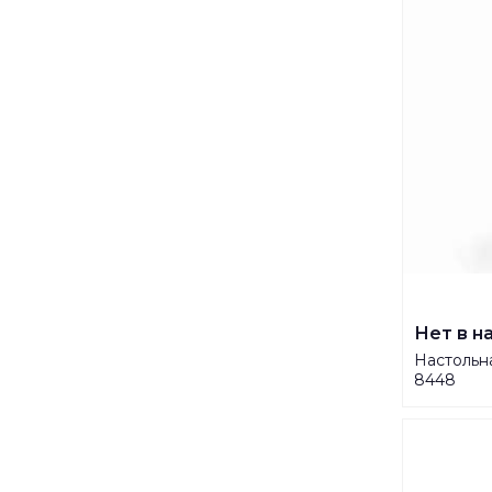
Нет в н
Настольн
8448