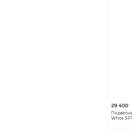
29 400
Подвесна
White SP