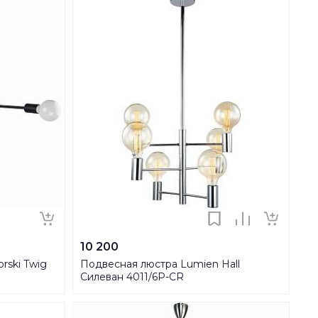
10 200
rski Twig
Подвесная люстра Lumien Hall
Силеван 4011/6P-CR