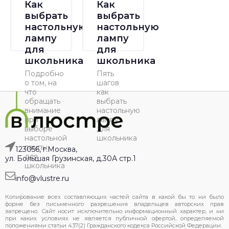
Как
Как
выбрать
выбрать
настольную
настольную
лампу
лампу
для
для
школьника
школьника
Подробно
Пять
о том, на
шагов
что
как
обращать
выбрать
внимание
настольную
при
лампу
выборе
для
настольной
школьника
лампы
123056, г.Москва,
для
ул. Большая Грузинская, д.30А стр.1
школьника
info@vlustre.ru
Копирование всех составляющих частей сайта в какой бы то ни было
форме без письменного разрешения владельцев авторских прав
запрещено. Сайт носит исключительно информационный характер, и ни
при каких условиях не является публичной офертой, определяемой
положениями статьи 437(2) Гражданского кодекса Российской Федерации.