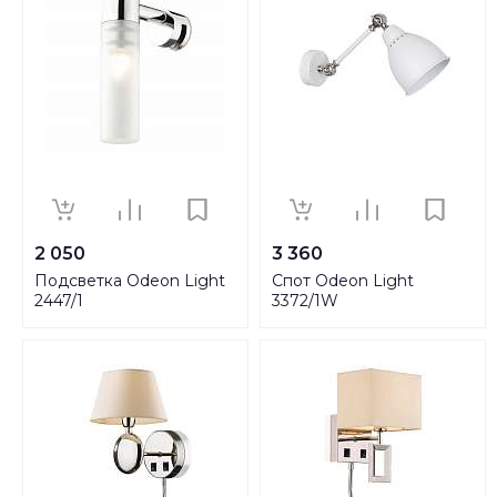
2 050
3 360
Подсветка Odeon Light
Спот Odeon Light
2447/1
3372/1W