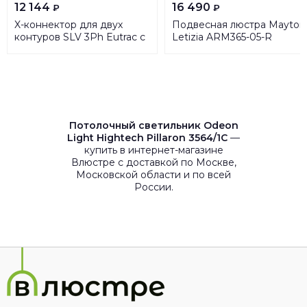
12 144
16 490
₽
₽
X-коннектор для двух
Подвесная люстра Mayton
контуров SLV 3Ph Eutrac с
Letizia ARM365-05-R
разъемом подвода
питания 145690
Потолочный светильник Odeon
Light Hightech Pillaron 3564/1C
—
купить в интернет-магазине
Влюстре с доставкой по Москве,
Московской области и по всей
России.