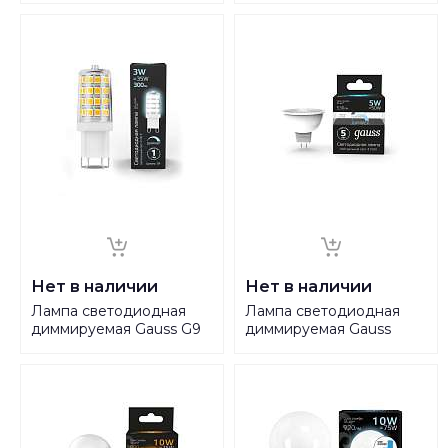
6500K матовая 1023240
101105406
Нет в наличии
Нет в наличии
Лампа светодиодная
Лампа cветодиодная
диммируемая Gauss G9
диммируемая Gauss
3W 4100K прозрачная
GU5.3 5W 4100K матовая
107309203
101505205-D