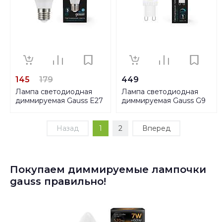
145
179
449
Лампа светодиодная
Лампа светодиодная
диммируемая Gauss E27
диммируемая Gauss G9
7W 6500K матовая
5,5W 6500K прозрачная
105102307-S
107309355-D
Назад
1
2
Вперед
Покупаем диммируемые лампочки
gauss правильно!