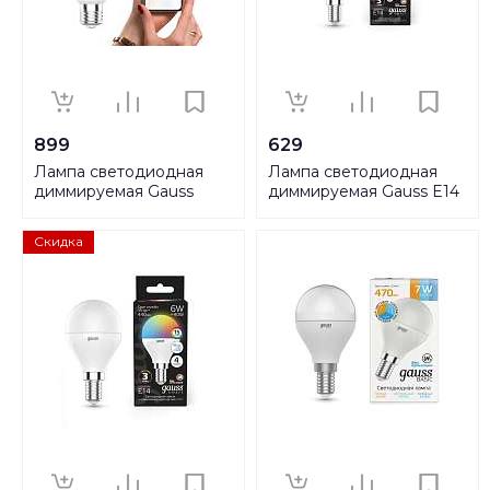
899
629
Лампа светодиодная
Лампа светодиодная
диммируемая Gauss
диммируемая Gauss E14
Smart Home E27 8,5W
6W RGBW матовая
2700K матовая 1050112
103101406
Скидка