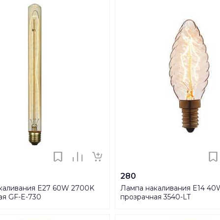
280
каливания E27 60W 2700K
Лампа накаливания E14 40
ая GF-E-730
прозрачная 3540-LT