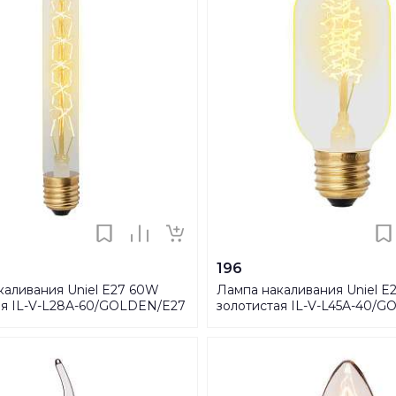
196
каливания Uniel E27 60W
Лампа накаливания Uniel 
ая IL-V-L28A-60/GOLDEN/E27
золотистая IL-V-L45A-40/
-00000484
CW01 UL-00000486