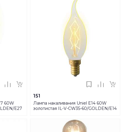
151
27 60W
Лампа накаливания Uniel E14 60W
GOLDEN/E27
золотистая IL-V-CW35-60/GOLDEN/E14
ZW01 UL-00000483