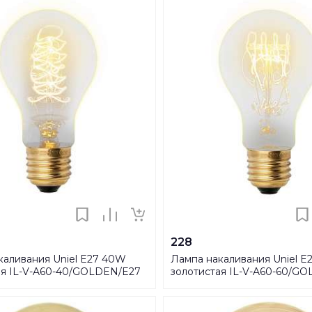
228
каливания Uniel E27 40W
Лампа накаливания Uniel E
ая IL-V-A60-40/GOLDEN/E27
золотистая IL-V-A60-60/G
-00000475
SW01 UL-00000476