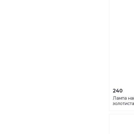
240
Лампа на
золотист
CW01 UL