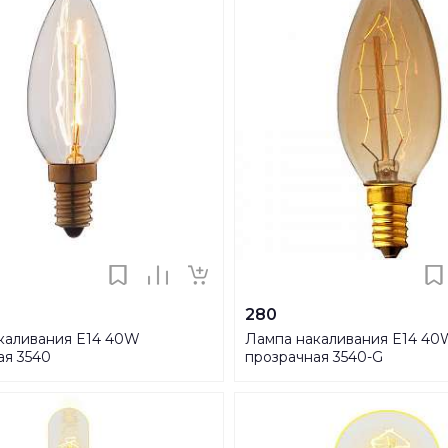
280
каливания E14 40W
Лампа накаливания E14 40
ая 3540
прозрачная 3540-G