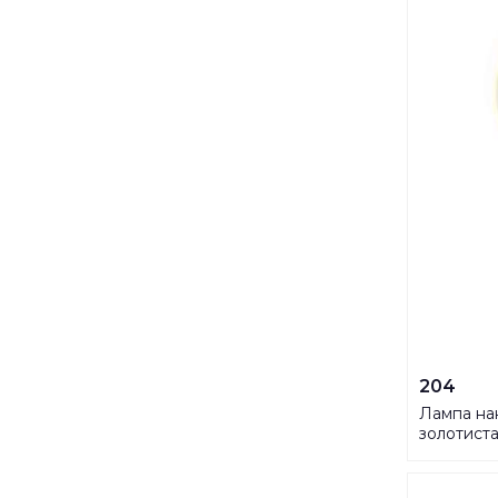
204
Лампа на
золотист
CW01 UL