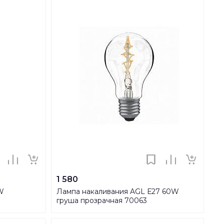
1 580
W
Лампа накаливания AGL Е27 60W
груша прозрачная 70063