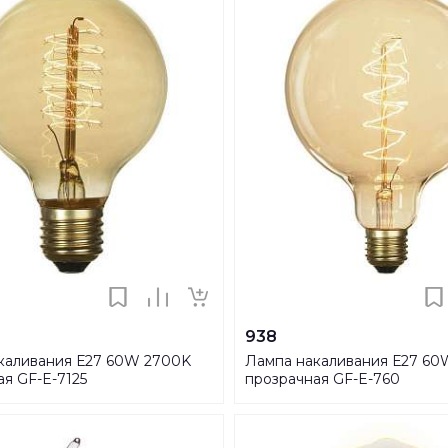
938
каливания Е27 60W 2700K
Лампа накаливания Е27 60
ая GF-E-7125
прозрачная GF-E-760