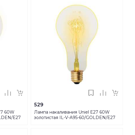
529
27 60W
Лампа накаливания Uniel E27 60W
OLDEN/E27
золотистая IL-V-A95-60/GOLDEN/E27
SW01 UL-00000477