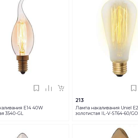
213
каливания E14 40W
Лампа накаливания Uniel E
ая 3540-GL
золотистая IL-V-ST64-60/
VW02 UL-00000482