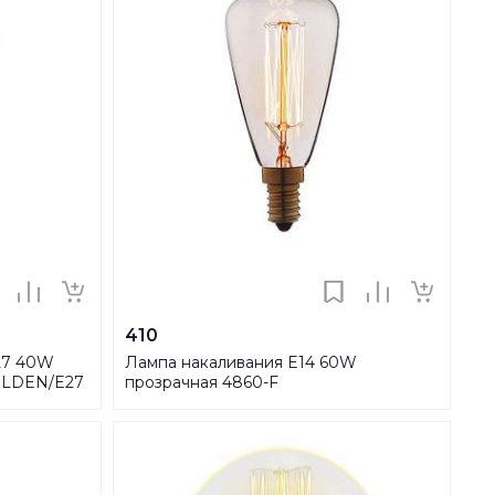
410
E27 40W
Лампа накаливания E14 60W
GOLDEN/E27
прозрачная 4860-F