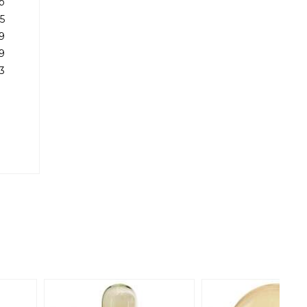
р
5
9
9
3