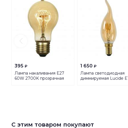
395
1 650
₽
₽
Лампа накаливания E27
Лампа светодиодная
60W 2700K прозрачная
диммируемая Lucide E
GF-E-719
3W 2200K янтарная
49036/03/62
С этим товаром покупают