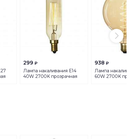
299
938
₽
₽
E27
Лампа накаливания Е14
Лампа накаливания
ная
40W 2700K прозрачная
60W 2700K прозра
GF-E-46
GF-E-760