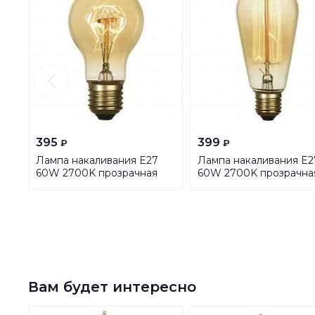
395
399
₽
₽
Лампа накаливания E27
Лампа накаливания E2
60W 2700K прозрачная
60W 2700K прозрачна
GF-E-719
GF-E-764
Вам будет интересно