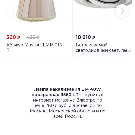
360
432
18 810
₽
₽
₽
Абажур Maytoni LMP-016-
Встраиваемый
R
светодиодный светильник
Paulmann Nova 92900
Лампа накаливания E14 40W
прозрачная 3560-LT
— купить в
интернет-магазине Влюстре по
цене 280
руб. с доставкой по
₽
Москве, Московской области и по
всей России.