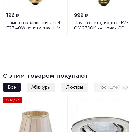
196
999
₽
₽
Лампа накаливания Uniel
Лампа светодиодная Е27
E27 40W золотистая IL-V-
6W 2700K янтарная GF-L-
L45A-40/GOLDEN/E27
764
CW01 UL-00000486
С этим товаром покупают
Все
Абажуры
Люстры
Кронштейны
Скидка