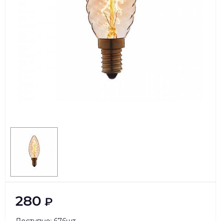
280
₽