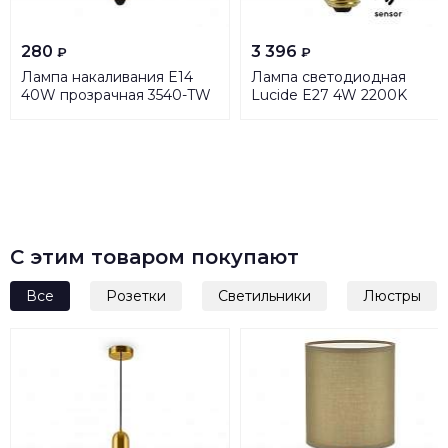
280
3 396
₽
₽
Лампа накаливания E14
Лампа светодиодная
40W прозрачная 3540-TW
Lucide E27 4W 2200K
янтарная 49032/04/62
С этим товаром покупают
Все
Розетки
Светильники
Люстры