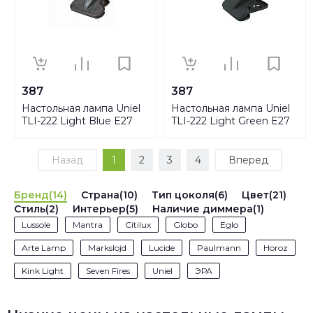
387
387
Настольная лампа Uniel
Настольная лампа Uniel
TLI-222 Light Blue E27
TLI-222 Light Green E27
09406
09407
Назад
1
2
3
4
Вперед
Бренд(14)
Страна(10)
Тип цоколя(6)
Цвет(21)
Стиль(2)
Интерьер(5)
Наличие диммера(1)
Lussole
Mantra
Citilux
Globo
Eglo
Arte Lamp
Markslojd
Lucide
Paulmann
Horoz
Kink Light
Seven Fires
Uniel
ЭРА