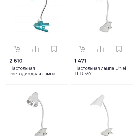
2 610
1 471
Настольная
Настольная лампа Uniel
светодиодная лампа
TLD-557
Horoz Bilge синяя 049-
Brown/LED/350Lm/5500K/
008-0003
UL-00004138
HRZ00000716