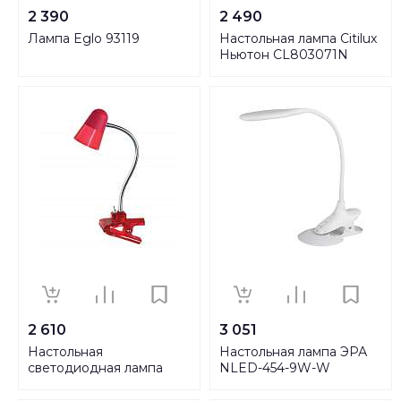
2 390
2 490
Лампа Eglo 93119
Настольная лампа Citilux
Ньютон CL803071N
2 610
3 051
Настольная
Настольная лампа ЭРА
светодиодная лампа
NLED-454-9W-W
Horoz Bilge красная 049-
Б0019132
008-0003 HRZ00000715