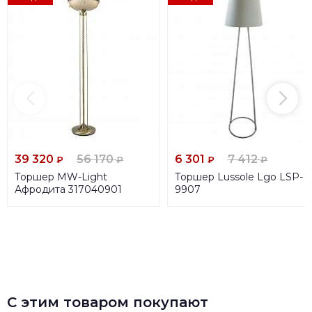
39 320
56 170
6 301
7 412
₽
₽
₽
₽
Торшер MW-Light
Торшер Lussole Lgo LSP-
Афродита 317040901
9907
С этим товаром покупают