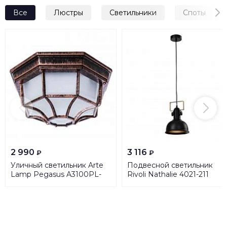
Все
Люстры
Светильники
Споты
2 990
3 116
₽
₽
Уличный светильник Arte
Подвесной светильник
Lamp Pegasus A3100PL-
Rivoli Nathalie 4021-211
1AC
Б0050323