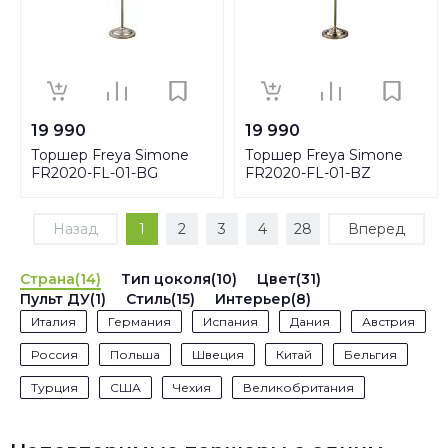
19 990
19 990
Торшер Freya Simone
Торшер Freya Simone
FR2020-FL-01-BG
FR2020-FL-01-BZ
Назад
1
2
3
4
28
Вперед
Страна(14)
Тип цоколя(10)
Цвет(31)
Пульт ДУ(1)
Стиль(15)
Интерьер(8)
Италия
Германия
Испания
Дания
Австрия
Россия
Польша
Швеция
Китай
Бельгия
Турция
США
Чехия
Великобритания