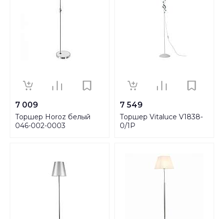
7 009
7 549
Торшер Horoz белый
Торшер Vitaluce V1838-
046-002-0003
0/1P
HRZ00000767