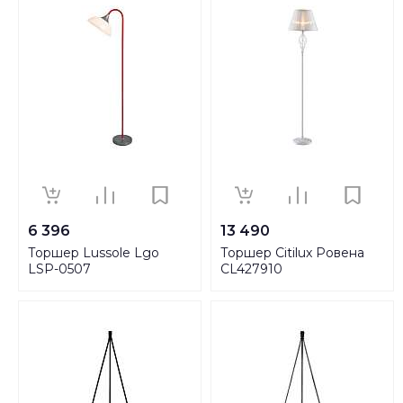
6 396
13 490
Торшер Lussole Lgo
Торшер Citilux Ровена
LSP-0507
CL427910