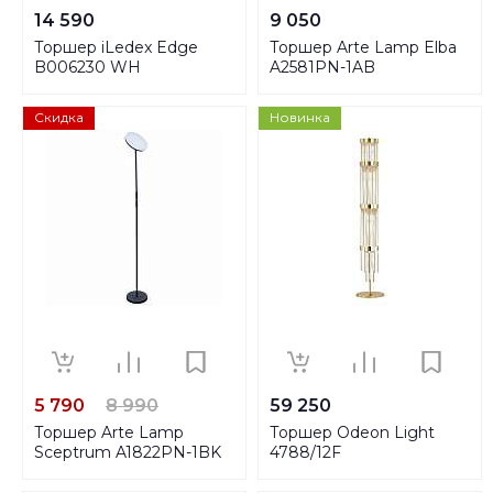
14 590
9 050
Торшер iLedex Edge
Торшер Arte Lamp Elba
B006230 WH
A2581PN-1AB
Скидка
Новинка
5 790
8 990
59 250
Торшер Arte Lamp
Торшер Odeon Light
Sceptrum A1822PN-1BK
4788/12F