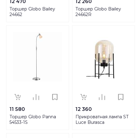
12 470
12 260
Торшер Globo Bailey
Торшер Globo Bailey
24662
24662R
11 580
12 360
Торшер Globo Panna
Прикроватная лампа ST
54533-1S
Luce Burasca
SL1050.505.01