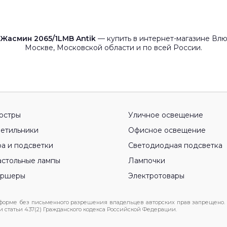
 Жасмин 2065/1LMB Antik
— купить в интернет-магазине Влю
Москве, Московской области и по всей России.
юстры
Уличное освещение
етильники
Офисное освещение
а и подсветки
Светодиодная подсветка
стольные лампы
Лампочки
оршеры
Электротовары
 форме без письменного разрешения владельцев авторских прав запрещено.
статьи 437(2) Гражданского кодекса Российской Федерации.