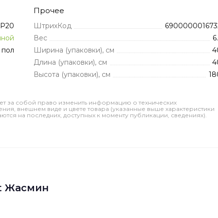
Прочее
IP20
ШтрихКод
690000001673
иной
Вес
6
 пол
Ширина (упаковки), см
4
Длина (упаковки), см
4
Высота (упаковки), см
18
ет за собой право изменить информацию о технических
ления, внешнем виде и цвете товара (указанные выше характеристики
тся на последних, доступных к моменту публикации, сведениях).
ht Жасмин