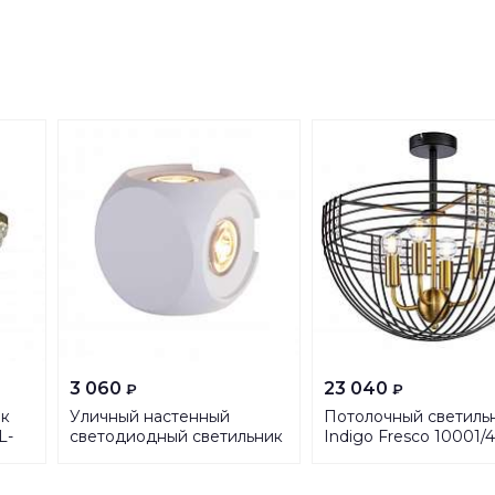
3 060
23 040
₽
₽
ик
Уличный настенный
Потолочный светиль
L-
светодиодный светильник
Indigo Fresco 10001/
Elektrostandard 1504
Black V000104
Techno LED a047185