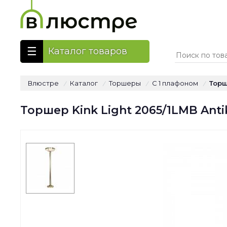
Каталог товаров
Влюстре
Каталог
Торшеры
С 1 плафоном
Торш
/
/
/
/
Торшер Kink Light 2065/1LMB Anti