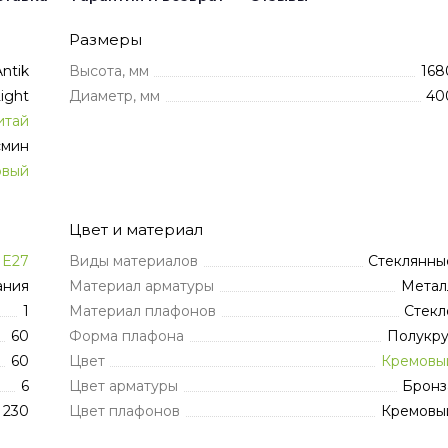
Размеры
ntik
Высота, мм
168
Light
Диаметр, мм
40
итай
мин
овый
Цвет и материал
E27
Виды материалов
Стеклянны
ания
Материал арматуры
Метал
1
Материал плафонов
Стекл
60
Форма плафона
Полукру
60
Цвет
Кремовы
6
Цвет арматуры
Бронз
230
Цвет плафонов
Кремовы