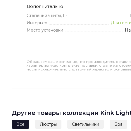
Дополнительно
Степень защиты, IP
Интерьер
Для гост
Место установки
На
Обращаем ваше внимание, что производитель оставля
характеристиках, комплекте поставки, стране изготов
носят исключительно справочный характер и основываю
Другие товары коллекции Kink Lig
Все
Люстры
Светильники
Бра