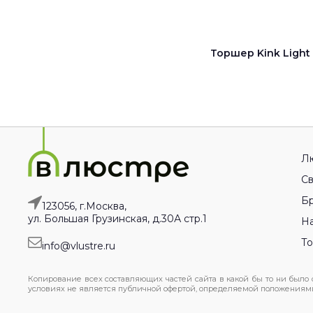
Торшер Kink Light
Л
Св
Бр
123056, г.Москва,
ул. Большая Грузинская, д.30А стр.1
На
Т
info@vlustre.ru
Копирование всех составляющих частей сайта в какой бы то ни было
условиях не является публичной офертой, определяемой положениями 