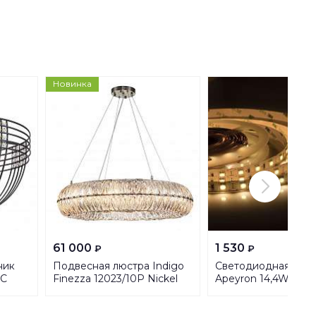
Новинка
61 000
1 530
₽
₽
ник
Подвесная люстра Indigo
Светодиодная лент
4C
Finezza 12023/10P Nickel
Apeyron 14,4W/m 
V000301
5050SMD теплый б
2,5M 10-13