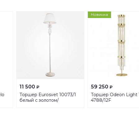
Новинка
11 500
59 250
₽
₽
lo
Торшер Eurosvet 10073/1
Торшер Odeon Light 
белый с золотом/
4788/12F
прозрачный хрусталь
Strotskis