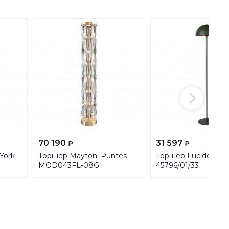
70 190
31 597
₽
₽
York
Торшер Maytoni Puntes
Торшер Lucide Sie
MOD043FL-08G
45796/01/33