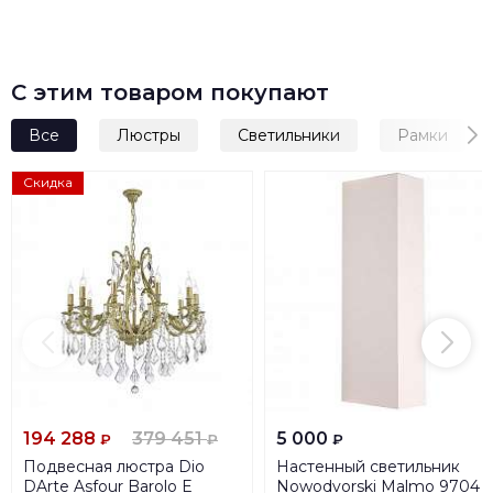
С этим товаром покупают
Все
Люстры
Светильники
Рамки
Скидка
194 288
379 451
5 000
₽
₽
₽
Подвесная люстра Dio
Настенный светильник
DArte Asfour Barolo E
Nowodvorski Malmo 9704