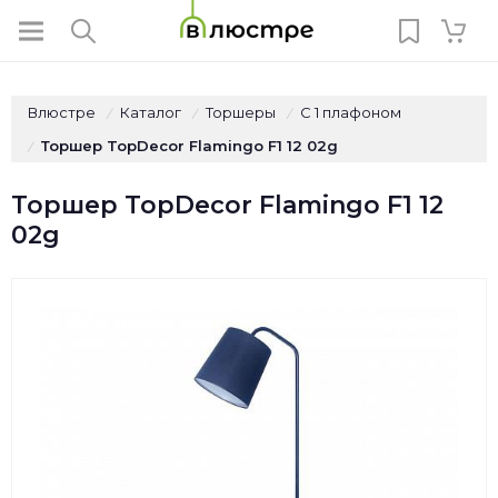
Влюстре
Каталог
Торшеры
С 1 плафоном
/
/
/
Торшер TopDecor Flamingo F1 12 02g
/
Торшер TopDecor Flamingo F1 12
02g