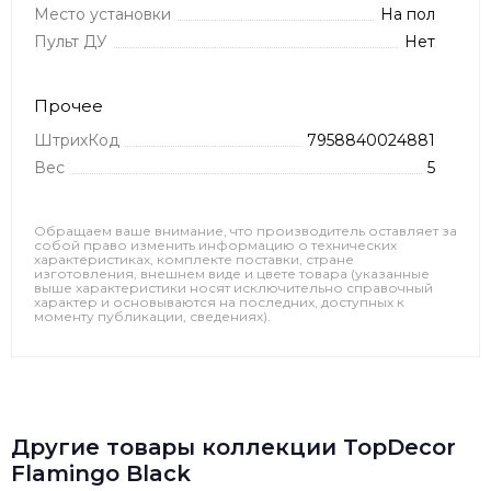
Место установки
На пол
Пульт ДУ
Нет
Прочее
ШтрихКод
7958840024881
Вес
5
Обращаем ваше внимание, что производитель оставляет за
собой право изменить информацию о технических
характеристиках, комплекте поставки, стране
изготовления, внешнем виде и цвете товара (указанные
выше характеристики носят исключительно справочный
характер и основываются на последних, доступных к
моменту публикации, сведениях).
Другие товары коллекции TopDecor
Flamingo Black