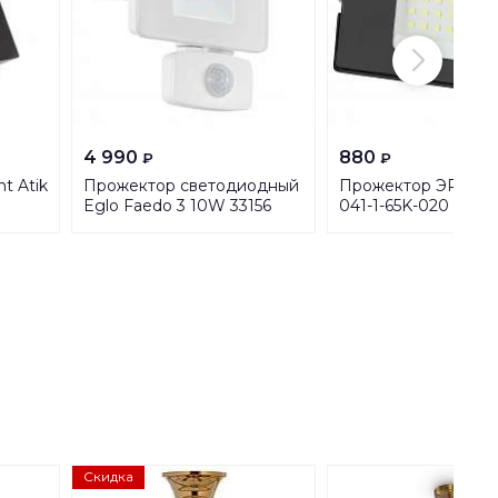
4 990
880
₽
₽
t Atik
Прожектор светодиодный
Прожектор ЭРА 20
Eglo Faedo 3 10W 33156
041-1-65K-020 Б00
Скидка