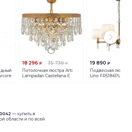
18 296
35 736
19 890
₽
₽
₽
одный
Потолочная люстра Arti
Подвесная люстра 
Arcore
Lampadari Castellana E
Lino FR5186PL-06B
1.3.30.601 G
00042
— купить в
ой области и по всей