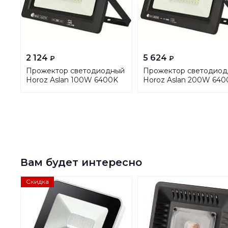
2 124
5 624
₽
₽
Прожектор светодиодный
Прожектор светодио
Horoz Aslan 100W 6400K
Horoz Aslan 200W 640
068-010-0100
068-010-0200
HRZ00002788
HRZ00002779
Вам будет интересно
Скидка