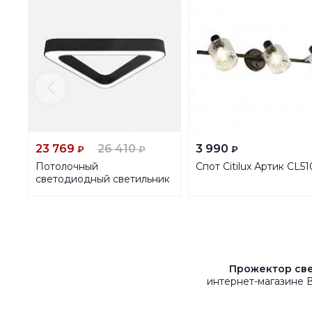
23 769
26 410
3 990
₽
₽
₽
Потолочный
Спот Citilux Артик CL51
светодиодный светильник
Siled Trinity-02 7372780
Прожектор све
интернет-магазине 