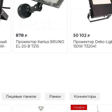
878
50 102
₽
₽
дный
Прожектор Kanlux BRUNO
Прожектор Deko-Ligh
0W-
EL-20-B 7215
150W 732041
Лицевые панели
Рамки
Коннекторы
Скидка