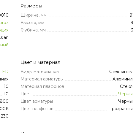
Размеры
0010
Ширина, мм
9
oroz
Высота, мм
9
рция
Глубина, мм
3
slan
нный
Цвет и материал
LED
Виды материалов
Стеклянны
дная
Материал арматуры
Алюмини
10
Материал плафонов
Стекл
10
Цвет
Черны
800
Цвет арматуры
Черны
400K
Цвет плафонов
Прозрачны
230