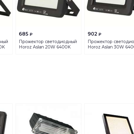
685
902
₽
₽
дный
Прожектор светодиодный
Прожектор светоди
0K
Horoz Aslan 20W 6400K
Horoz Aslan 30W 64
068-010-0020
068-010-0030
HRZ01001151
HRZ01001154