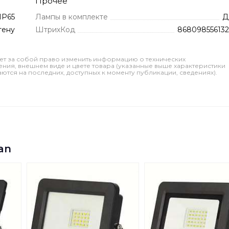
Прочее
IP65
Лампы в комплекте
Д
тену
ШтрихКод
868098556132
ет за собой право изменить информацию о технических
ления, внешнем виде и цвете товара (указанные выше характеристики
тся на последних, доступных к моменту публикации, сведениях).
an