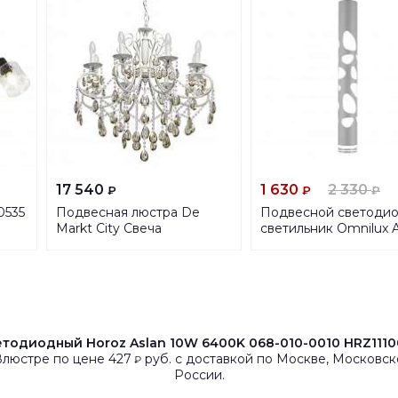
17 540
1 630
2 330
₽
₽
₽
0535
Подвесная люстра De
Подвесной светоди
Markt City Свеча
светильник Omnilux 
683013008
OML-101616-20
тодиодный Horoz Aslan 10W 6400K 068-010-0010 HRZ111
Влюстре по цене 427
руб. с доставкой по Москве, Московск
₽
России.