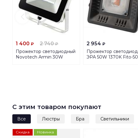
1 400
2 740
2 954
₽
₽
₽
Прожектор светодиодный
Прожектор светодио
Novotech Armin 30W
ЭРА 50W 1370K Fito-5
357528
Led Б0039033
С этим товаром покупают
Все
Люстры
Бра
Светильники
Скидка
Новинка