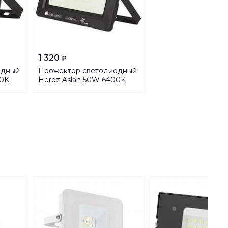
1 320
₽
одный
Прожектор светодиодный
00K
Horoz Aslan 50W 6400K
068-010-0050
HRZ00002822