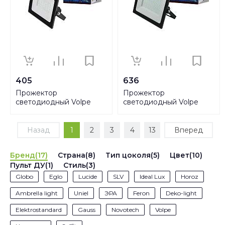
405
636
Прожектор
Прожектор
светодиодный Volpe
светодиодный Volpe
ULF-Q513 30W/DW IP65
ULF-Q513 50W/6500K
220-240В Black UL-
IP65 220-240В Black UL-
00003984
00004342
Назад
1
2
3
4
13
Вперед
Бренд(17)
Страна(8)
Тип цоколя(5)
Цвет(10)
Пульт ДУ(1)
Стиль(3)
Globo
Eglo
Lucide
SLV
Ideal Lux
Horoz
Ambrella light
Uniel
ЭРА
Feron
Deko-light
Elektrostandard
Gauss
Novotech
Volpe