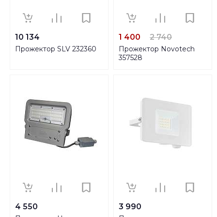
10 134
1 400
2 740
Прожектор SLV 232360
Прожектор Novotech
357528
4 550
3 990