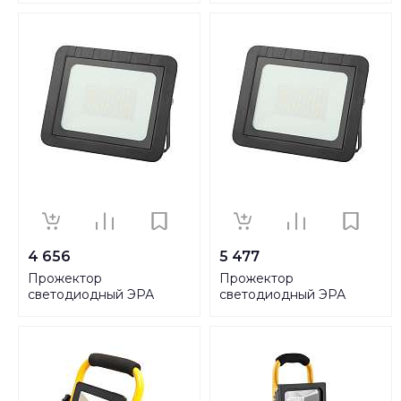
IP65 195-250В black UL-
Б0039033
00005158
4 656
5 477
Прожектор
Прожектор
светодиодный ЭРА
светодиодный ЭРА
100W 6500К LPR-061-0-
200W 6500К PRO LPR-
65K-150 Б0043593
061-0-65K-200 Б0043594