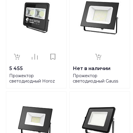
5 455
Нет в наличии
Прожектор
Прожектор
светодиодный Horoz
светодиодный Gauss
Lion 100W 6400K 068-
100W 613100100
013-0100 HRZ11100043