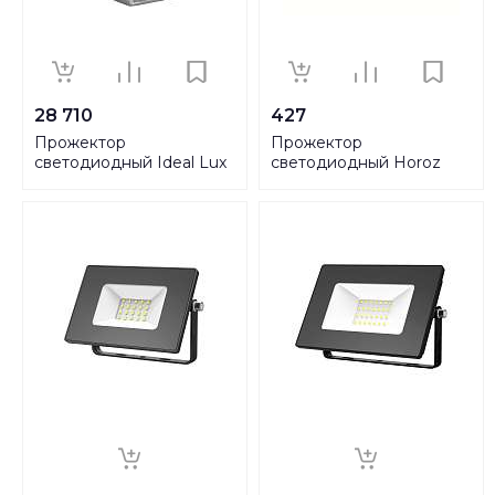
28 710
427
Прожектор
Прожектор
светодиодный Ideal Lux
светодиодный Horoz
Krypton Pt 121970
Aslan 10W 6400K 068-
010-0010 HRZ11100042