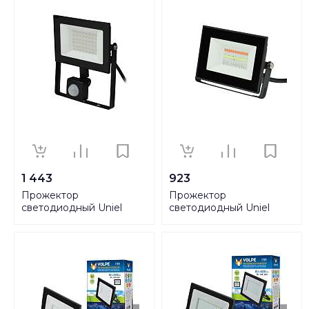
a043223
200-240В Black UL-
00007125
1 443
923
Прожектор
Прожектор
светодиодный Uniel
светодиодный Uniel
30W ULF-F62-
20W ULF-F60-20W/RGB
50W/6500K Sensor IP54
IP65 200-240В Black UL-
200-240В Black UL-
00007144
00007126