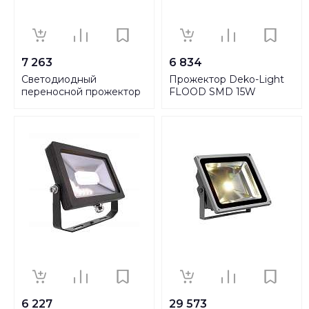
7 263
6 834
Светодиодный
Прожектор Deko-Light
переносной прожектор
FLOOD SMD 15W
Feron с аккумулятором
732028
LL913 30W 32089
6 227
29 573