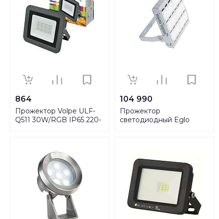
864
104 990
Прожектор Volpe ULF-
Прожектор
Q511 30W/RGB IP65 220-
светодиодный Eglo
240В Black
Capano 100W 61481