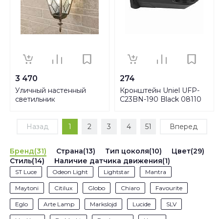
3 470
274
Уличный настенный
Кронштейн Uniel UFP-
светильник
C23BN-190 Black 08110
Elektrostandard Vega
a025018
Назад
1
2
3
4
51
Вперед
Бренд(31)
Страна(13)
Тип цоколя(10)
Цвет(29)
Стиль(14)
Наличие датчика движения(1)
ST Luce
Odeon Light
Lightstar
Mantra
Maytoni
Citilux
Globo
Chiaro
Favourite
Eglo
Arte Lamp
Markslojd
Lucide
SLV