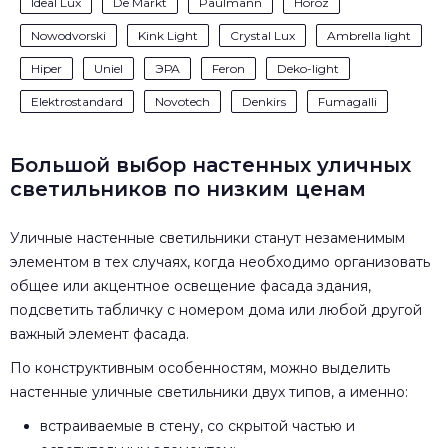
Ideal Lux
De Markt
Paulmann
Horoz
Nowodvorski
Kink Light
Crystal Lux
Ambrella light
Hiper
Uniel
ЭРА
Feron
Deko-light
Elektrostandard
Novotech
Denkirs
Fumagalli
Большой выбор настенных уличных
светильников по низким ценам
Уличные настенные светильники станут незаменимым
элементом в тех случаях, когда необходимо организовать
общее или акцентное освещение фасада здания,
подсветить табличку с номером дома или любой другой
важный элемент фасада.
По конструктивным особенностям, можно выделить
настенные уличные светильники двух типов, а именно:
встраиваемые в стену, со скрытой частью и