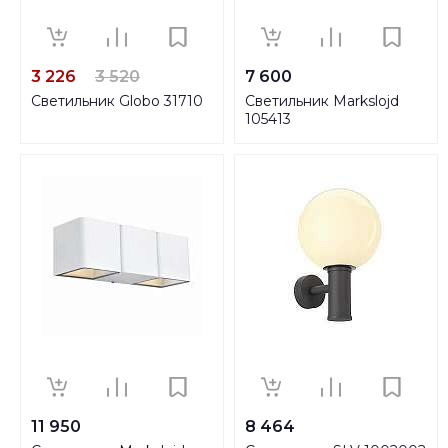
3 226
3 520
7 600
Светильник Globo 31710
Светильник Markslojd
105413
11 950
8 464