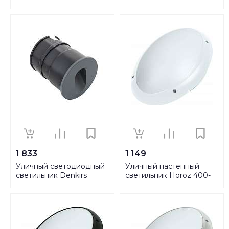
DK1001-AL
DK1003-WH
1 833
1 149
Уличный светодиодный
Уличный настенный
светильник Denkirs
светильник Horoz 400-
DK1013-DG
010-106 HRZ00001383