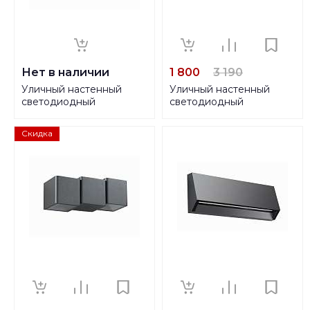
Нет в наличии
1 800
3 190
Уличный настенный
Уличный настенный
светодиодный
светодиодный
светильник Paulmann
светильник Novotech
Cone 79676
Street Kaimas 357400
Скидка