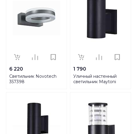
6 220
1 790
Светильник Novotech
Уличный настенный
357398
светильник Maytoni
Bowery O574WL-01B