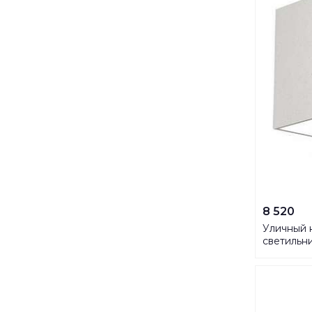
8 520
Уличный 
светильни