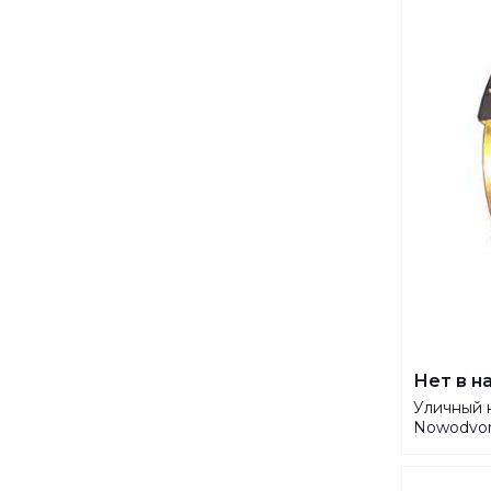
Нет в н
Уличный 
Nowodvors