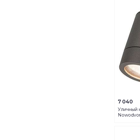
7 040
Уличный 
Nowodvors