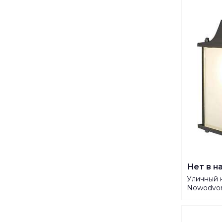
Нет в н
Уличный 
Nowodvor