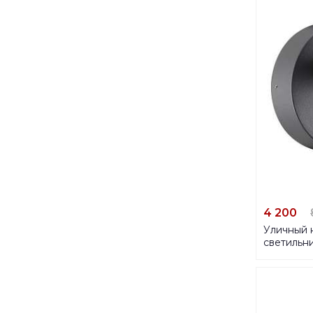
4 200
Уличный 
светильни
357830