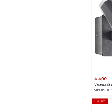
4 400
Уличный 
светильни
357828
Скидка