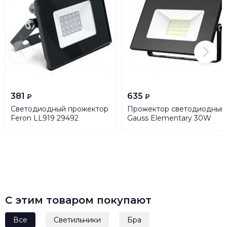
381
635
₽
₽
Светодиодный прожектор
Прожектор светодиодный
Feron LL919 29492
Gauss Elementary 30W
4000К 613100230
С этим товаром покупают
Все
Светильники
Бра