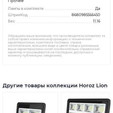
Прочее
Лампы в комплекте
Да
ШтрихКод
8680985566450
Вес
11.16
Обращаем ваше внимание, что производитель оставляет за
собой право изменить информацию о технических
характеристиках, комплекте поставки, стране
изготовления, внешнем виде и цвете товара (указанные
выше характеристики носят исключительно справочный
характер и основываются на последних, доступных к
моменту публикации, сведениях).
Другие товары коллекции Horoz Lion