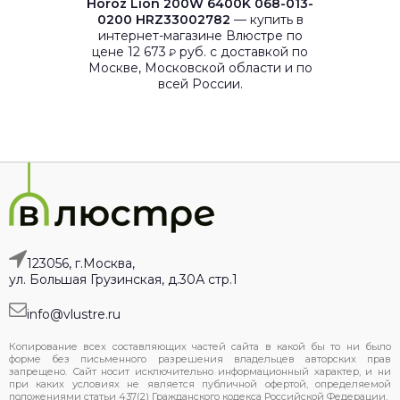
Horoz Lion 200W 6400K 068-013-
0200 HRZ33002782
— купить в
интернет-магазине Влюстре по
цене 12 673
руб. с доставкой по
₽
Москве, Московской области и по
всей России.
123056, г.Москва,
ул. Большая Грузинская, д.30А стр.1
info@vlustre.ru
Копирование всех составляющих частей сайта в какой бы то ни было
форме без письменного разрешения владельцев авторских прав
запрещено. Сайт носит исключительно информационный характер, и ни
при каких условиях не является публичной офертой, определяемой
положениями статьи 437(2) Гражданского кодекса Российской Федерации.