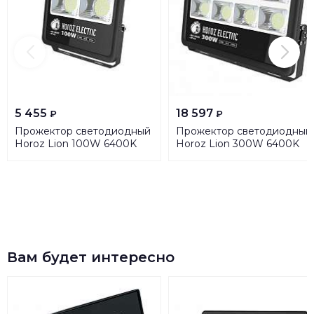
5 455
18 597
₽
₽
Прожектор светодиодный
Прожектор светодиодный
Horoz Lion 100W 6400K
Horoz Lion 300W 6400K
068-013-0100
068-013-0300
HRZ11100043
HRZ11100044
Вам будет интересно