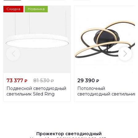
Скидка
Новинка
73 377
81 530
29 390
₽
₽
₽
Подвесной светодиодный
Потолочный
светильник Siled Ring
светодиодный светильник
7370802
Globo Panda 67201S-30
Прожектор светодиодный