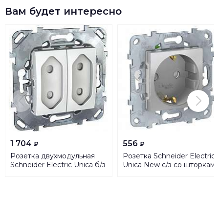
Вам будет интересно
1 704
556
₽
₽
Розетка двухмодульная
Розетка Schneider Electric
Schneider Electric Unica б/з
Unica New с/з со шторкам
со шторками 10A 250V
NU505730
MGU5.3131.18ZD