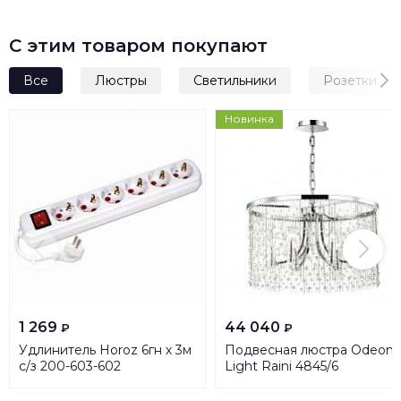
С этим товаром покупают
Все
Люстры
Светильники
Розетки
Новинка
1 269
44 040
₽
₽
Удлинитель Horoz 6гн х 3м
Подвесная люстра Odeon
с/з 200-603-602
Light Raini 4845/6
HRZ00001532