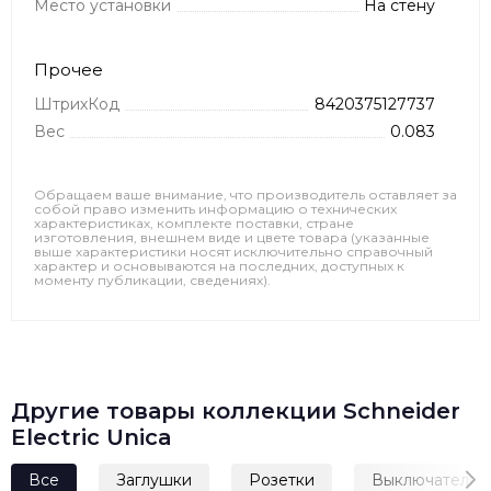
Место установки
На стену
Прочее
ШтрихКод
8420375127737
Вес
0.083
Обращаем ваше внимание, что производитель оставляет за
собой право изменить информацию о технических
характеристиках, комплекте поставки, стране
изготовления, внешнем виде и цвете товара (указанные
выше характеристики носят исключительно справочный
характер и основываются на последних, доступных к
моменту публикации, сведениях).
Другие товары коллекции Schneider
Electric Unica
Все
Заглушки
Розетки
Выключатели