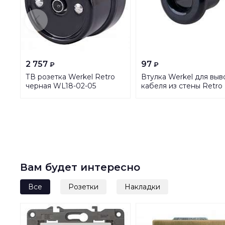
2 757
97
₽
₽
ТВ розетка Werkel Retro
Втулка Werkel для выв
черная WL18-02-05
кабеля из стены Retro
4690389100819
черная WL18-18-01
4690389100772
Вам будет интересно
Все
Розетки
Накладки