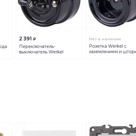
2 391
Нет в наличии
₽
Розетка Werkel с
ода
Переключатель-
заземлением и штор
выключатель Werkel
Retro черная WL18-0
одноклавишный Retro
4690389100802
черный W5612008
4690389166716