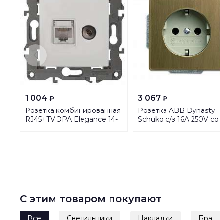
1 004
3 067
₽
₽
Розетка комбинированная
Розетка ABB Dynasty
RJ45+TV ЭРА Elegance 14-
Schuko с/з 16A 250V со
3110-01 Б0034314
шторками безвинтово
зажим латунь античная
слоновая кость
2CKA002013A5398
С этим товаром покупают
Все
Светильники
Накладки
Бра