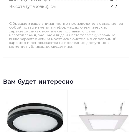
Высота (упаковки), см
4.2
Обращаем ваше внимание, что производитель оставляет за
собой право изменить информацию о технических
характеристиках, комплекте поставки, стране
изготовления, внешнем виде и цвете товара (указанные
выше характеристики носят исключительно справочный
характер и основываются на последних, доступных к
моменту публикации, сведениях).
Вам будет интересно