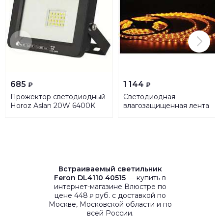
685
1 144
₽
₽
Прожектор светодиодный
Светодиодная
Horoz Aslan 20W 6400K
влагозащищенная лента
068-010-0020
Horoz 4,8W/m 60LED/m
HRZ01001151
3528SMD желтый 081-001-
0001 HRZ00001175
Встраиваемый светильник
Feron DL4110 40515
— купить в
интернет-магазине Влюстре по
цене 448
руб. с доставкой по
₽
Москве, Московской области и по
всей России.