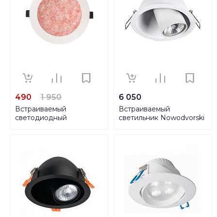
490
1 950
6 050
Встраиваемый
Встраиваемый
светодиодный
светильник Nowodvorski
светильник De Markt
Dot 9378
Стаут 6 702011901