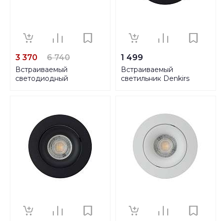
3 370
6 740
1 499
Встраиваемый
Встраиваемый
светодиодный
светильник Denkirs
светильник Loft IT
DK2017-BK
Architect RL1071-GH