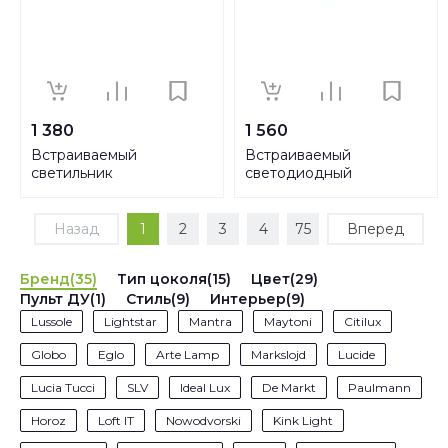
1 380
1 560
Встраиваемый
Встраиваемый
светильник
светодиодный
Elektrostandard 1011/2
светильник
MR16 CH хром a029903
Elektrostandard DLR005
12W 4200K WH белый
Назад
1
2
3
4
75
Вперед
a035363
Бренд(35)
Тип цоколя(15)
Цвет(29)
Пульт ДУ(1)
Стиль(9)
Интерьер(9)
Lussole
Lightstar
Mantra
Maytoni
Citilux
Globo
Eglo
Arte Lamp
Markslojd
Lucide
Lucia Tucci
SLV
Ideal Lux
De Markt
Paulmann
Horoz
Loft IT
Nowodvorski
Kink Light