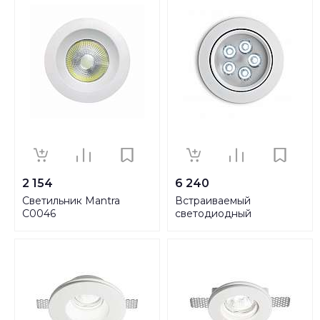
2 154
6 240
Светильник Mantra
Встраиваемый
C0046
светодиодный
светильник Ideal Lux
Delta 5W 4000K 062402