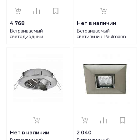
4 768
Нет в наличии
Встраиваемый
Встраиваемый
светодиодный
светильник Paulmann
светильник Horoz 30W
Premium Line Halogen
6500К 016-018-0030
17954
HRZ00000363
Нет в наличии
2 040