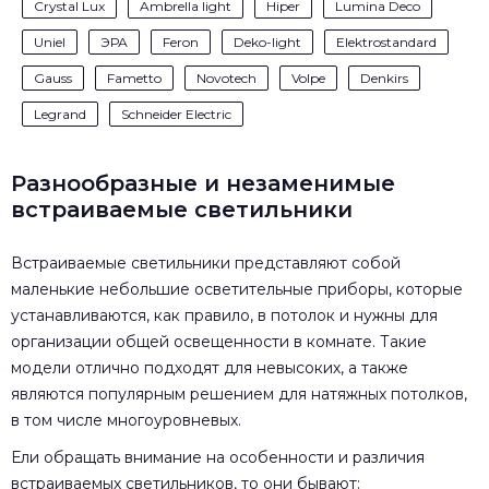
Crystal Lux
Ambrella light
Hiper
Lumina Deco
Uniel
ЭРА
Feron
Deko-light
Elektrostandard
Gauss
Fametto
Novotech
Volpe
Denkirs
Legrand
Schneider Electric
Разнообразные и незаменимые
встраиваемые светильники
Встраиваемые светильники представляют собой
маленькие небольшие осветительные приборы, которые
устанавливаются, как правило, в потолок и нужны для
организации общей освещенности в комнате. Такие
модели отлично подходят для невысоких, а также
являются популярным решением для натяжных потолков,
в том числе многоуровневых.
Ели обращать внимание на особенности и различия
встраиваемых светильников, то они бывают: