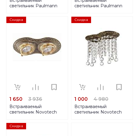
Встраиваемый
Встраиваемый
светильник Paulmann
светильник Paulmann
Eis-g 93730
Premium Quadro 5709
Скидка
Скидка
1 650
3 936
1 000
4 980
Встраиваемый
Встраиваемый
светильник Novotech
светильник Novotech
Spot Vintage 370014
Spot Grape 370018
Скидка