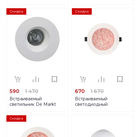
Maturo 070264
светильник Eglo Pineda 1
95932
Скидка
Скидка
590
1 470
670
1 670
Встраиваемый
Встраиваемый
светильник De Markt
светодиодный
Барут 499010201
светильник De Markt
Стаут 6 702011801
Скидка