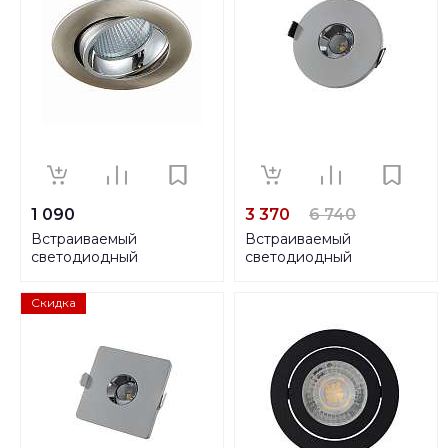
1 090
3 370
6 740
Встраиваемый
Встраиваемый
светодиодный
светодиодный
светильник Citilux Альфа
светильник Loft IT
CLD001NW5
Architect RL1070-GH
Скидка