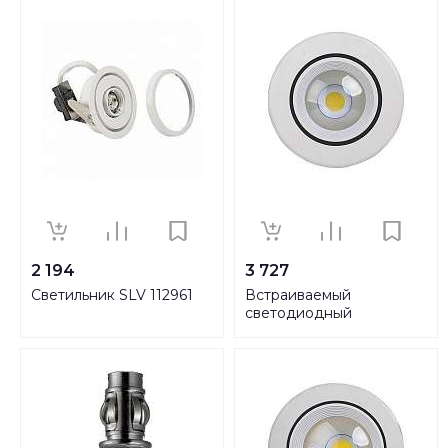
2 194
3 727
Светильник SLV 112961
Встраиваемый
светодиодный
светильник Horoz 10W
6500К 016-020-0010
HRZ00000365