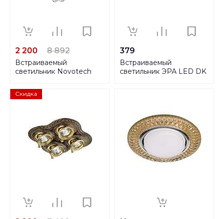
2 200
8 892
379
Встраиваемый
Встраиваемый
светильник Novotech
светильник ЭРА LED DK
Spot Grape 370023
LD22 CHP/WH Б0029623
Скидка