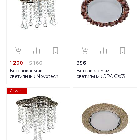
1 200
5 160
356
Встраиваемый
Встраиваемый
светильник Novotech
светильник ЭРА GX53
Spot Grape 370020
DK82 CH/TEA Б0020572
Скидка