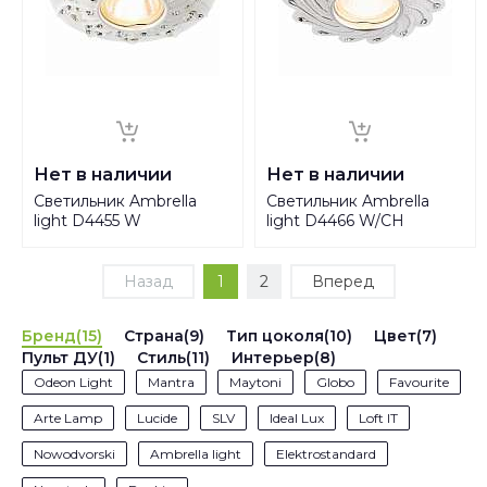
Нет в наличии
Нет в наличии
Светильник Ambrella
Светильник Ambrella
light D4455 W
light D4466 W/CH
Назад
1
2
Вперед
Бренд(15)
Страна(9)
Тип цоколя(10)
Цвет(7)
Пульт ДУ(1)
Стиль(11)
Интерьер(8)
Odeon Light
Mantra
Maytoni
Globo
Favourite
Arte Lamp
Lucide
SLV
Ideal Lux
Loft IT
Nowodvorski
Ambrella light
Elektrostandard