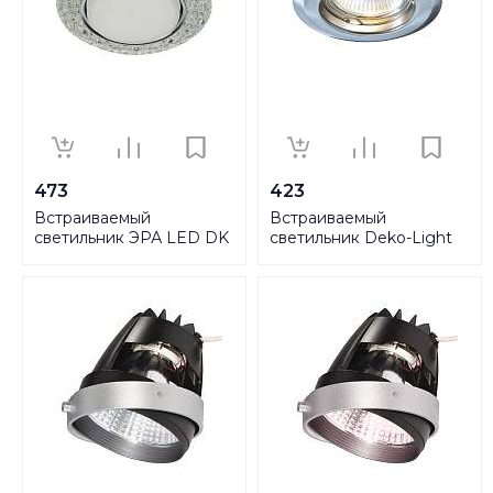
473
423
Встраиваемый
Встраиваемый
светильник ЭРА LED DK
светильник Deko-Light
LD24 SL/WH Б0029631
442058