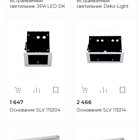
Встраиваемый
Встраиваемый
светильник ЭРА LED DK
светильник Deko-Light
LD25 SL/WH Б0029635
442838
1 647
2 466
Основание SLV 115304
Основание SLV 115314