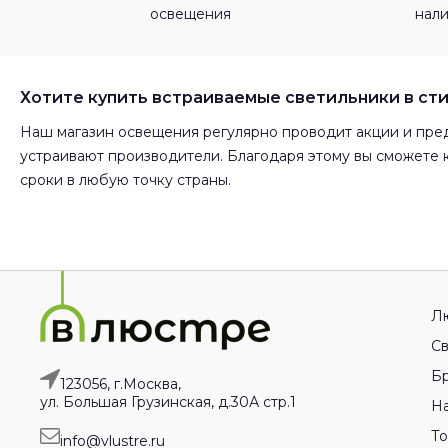
освещения
нал
Хотите купить встраиваемые светильники в сти
Наш магазин освещения регулярно проводит акции и пред
устраивают производители. Благодаря этому вы сможете 
сроки в любую точку страны.
Л
Св
Бр
123056, г.Москва,
ул. Большая Грузинская, д.30А стр.1
На
Т
info@vlustre.ru