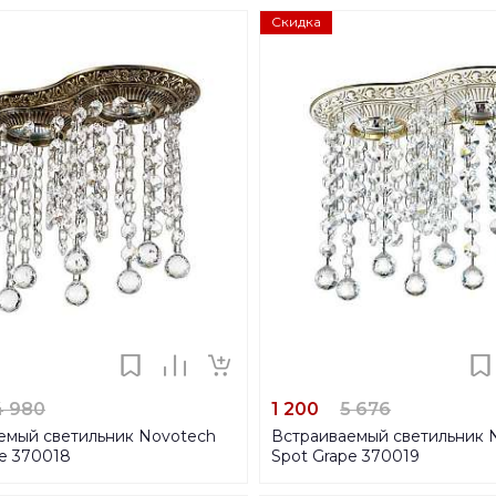
Скидка
4 980
1 200
5 676
емый светильник Novotech
Встраиваемый светильник 
pe 370018
Spot Grape 370019