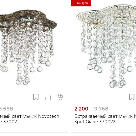
Скидка
8 688
2 200
9 768
емый светильник Novotech
Встраиваемый светильник 
e 370021
Spot Grape 370022