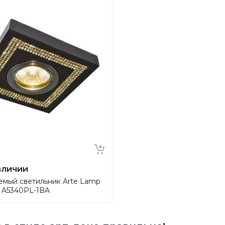
аличии
емый светильник Arte Lamp
a A5340PL-1BA