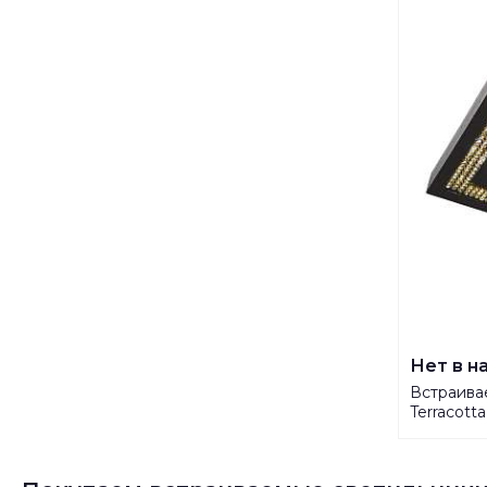
Нет в н
Встраива
Terracott