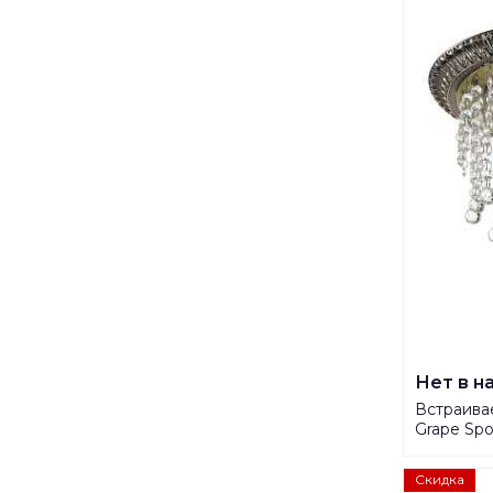
Нет в н
Встраива
Grape Spo
Скидка