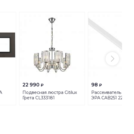
22 990
98
₽
₽
А
Подвесная люстра Citilux
Рассеиватель для 
Грета CL333181
ЭРА CAB251 2206-2
Б0039442