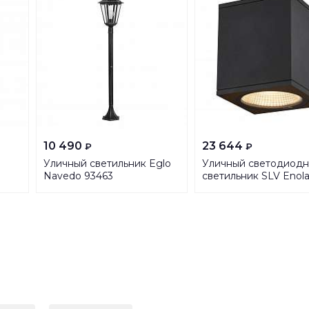
10 490
23 644
₽
₽
Уличный светильник Eglo
Уличный светодиод
Navedo 93463
светильник SLV Enol
Square 1003421