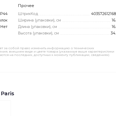
Прочее
IP44
ШтрихКод
403572612168
олок
Ширина (упаковки), см
16
Нет
Длина (упаковки), см
16
Высота (упаковки), см
34
ет за собой право изменить информацию о технических
ления, внешнем виде и цвете товара (указанные выше характеристики
тся на последних, доступных к моменту публикации, сведениях).
Paris