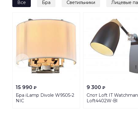
Все
Бра
Светильники
Лицевые п
15 990
9 300
₽
₽
Бра iLamp Divole W9505-2
Спот Loft IT Watchman
NIC
Loft4402W-Bl