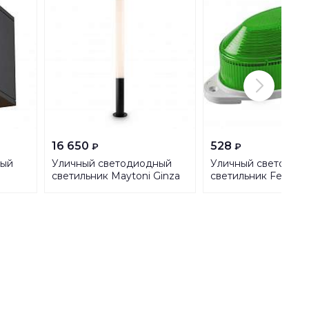
16 650
528
₽
₽
ный
Уличный светодиодный
Уличный светодио
a
светильник Maytoni Ginza
светильник Feron 
O041FL-L50B3K
29897