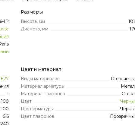
Размеры
6-1P
Высота, мм
101
rite
Диаметр, мм
17
ания
Paris
овый
Цвет и материал
E27
Виды материалов
Стеклянны
ания
Материал арматуры
Метал
1
Материал плафонов
Стекл
100
Цвет
Черны
100
Цвет арматуры
Черны
5.6
Цвет плафонов
Прозрачны
-240