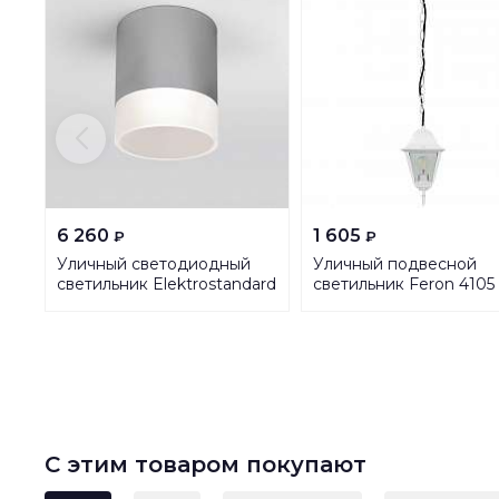
6 260
1 605
₽
₽
Уличный светодиодный
Уличный подвесной
светильник Elektrostandard
светильник Feron 4105
Light Led 35140/H серый
11021
a057161
С этим товаром покупают