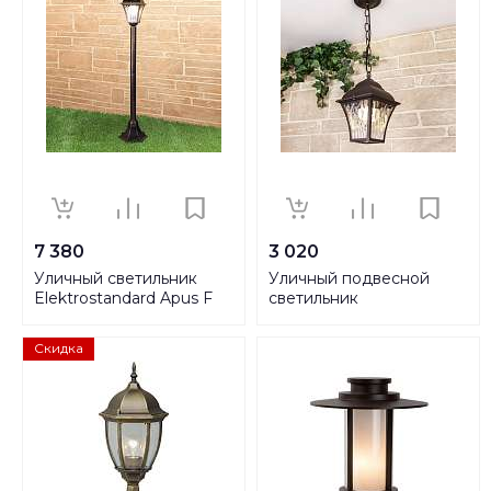
7 380
3 020
Уличный cветильник
Уличный подвесной
Elektrostandard Apus F
cветильник
черное золото GL 1009F
Elektrostandard Apus H
a043117
черное золото GL 1009H
Скидка
a043115