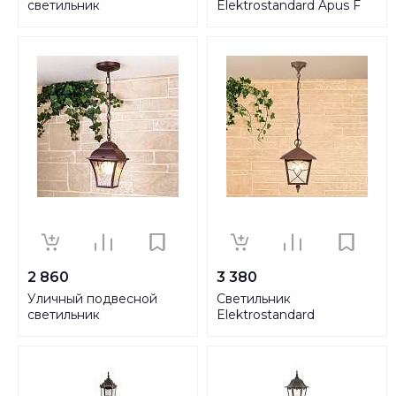
cветильник
Elektrostandard Apus F
Elektrostandard Premier
шоколад GL 1009F
H GL 1017H a039857
a043116
2 860
3 380
Уличный подвесной
Светильник
cветильник
Elektrostandard
Elektrostandard Apus H
4690389134241
шоколад GL 1009H
a043114