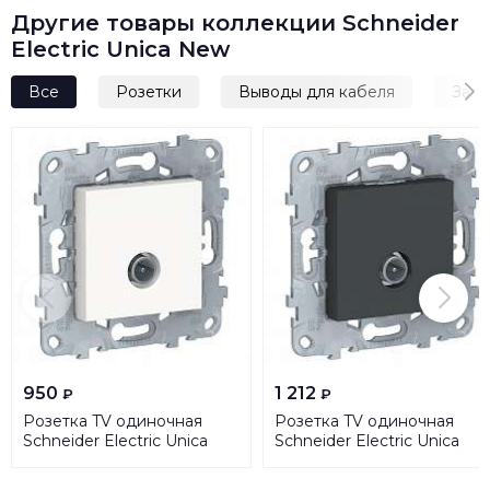
Другие товары коллекции Schneider
Electric Unica New
Все
Розетки
Выводы для кабеля
Загл
950
1 212
₽
₽
Розетка TV одиночная
Розетка TV одиночная
Schneider Electric Unica
Schneider Electric Unica
New NU546218
New NU546254