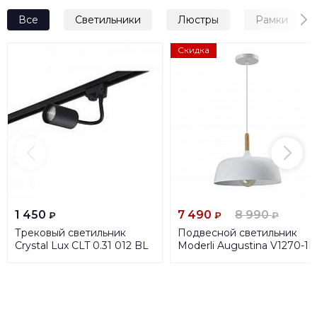
Все
Светильники
Люстры
Рамки
Скидка
1 450
7 490
8 990
₽
₽
₽
Трековый светильник
Подвесной светильник
Crystal Lux CLT 0.31 012 BL
Moderli Augustina V1270-1P