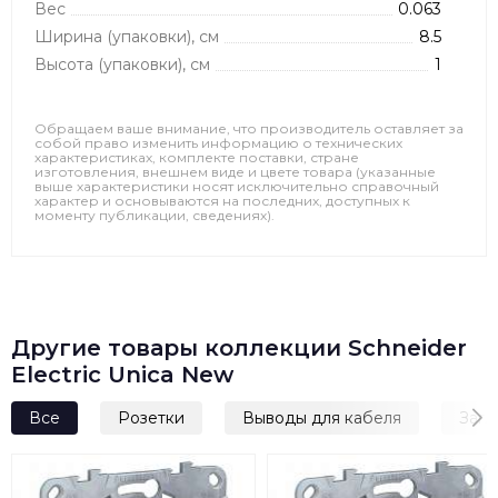
Вес
0.063
Ширина (упаковки), см
8.5
Высота (упаковки), см
1
Обращаем ваше внимание, что производитель оставляет за
собой право изменить информацию о технических
характеристиках, комплекте поставки, стране
изготовления, внешнем виде и цвете товара (указанные
выше характеристики носят исключительно справочный
характер и основываются на последних, доступных к
моменту публикации, сведениях).
Другие товары коллекции Schneider
Electric Unica New
Все
Розетки
Выводы для кабеля
Загл