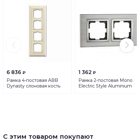
6 836
1 362
₽
₽
Рамка 4-постовая ABB
Рамка 2-постовая Mono
Dynasty слоновая кость
Electric Style Aluminium
2CKA001754A4603
серебро 107-800000-161
С этим товаром покупают