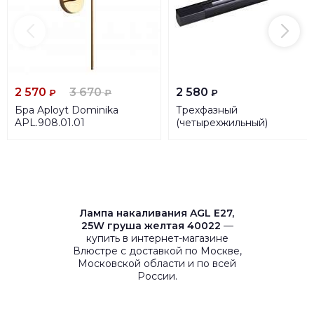
2 570
3 670
2 580
₽
₽
₽
Бра Aployt Dominika
Трехфазный
APL.908.01.01
(четырехжильный)
шинопровод Novotech
Port 135037
Лампа накаливания AGL Е27,
25W груша желтая 40022
—
купить в интернет-магазине
Влюстре с доставкой по Москве,
Московской области и по всей
России.