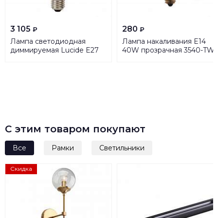
3 105
280
₽
₽
Лампа светодиодная
Лампа накаливания E14
диммируемая Lucide E27
40W прозрачная 3540-TW
5W 2700K прозрачная
49017/05/60
С этим товаром покупают
Все
Рамки
Светильники
Скидка